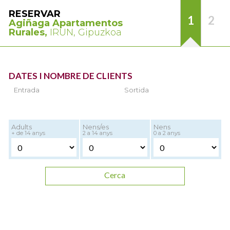
RESERVAR
1
2
Agiñaga Apartamentos
Rurales,
IRUN, Gipuzkoa
DATES I NOMBRE DE CLIENTS
Entrada
Sortida
Adults
Nens/es
Nens
+ de 14 anys
2 a 14 anys
0 a 2 anys
Cerca