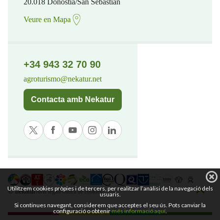
20.018 Donostia/San Sebastian
Veure en Mapa
+34 943 32 70 90
agroturismo@nekatur.net
Contacta amb Nekatur
Utilitzem cookies pròpies i de tercers, per realitzar l’anàlisi de la navegació dels
© nekatur
Avís legal
Política de cookies
usuaris.
Si continues navegant, considerem que acceptes el seu ús. Pots canviar la
configuració o obtenir
més informació aquí
.