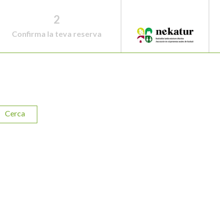
2
Confirma la teva reserva
Cerca