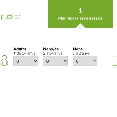
1
ipuzkoa
Planifica la teva estada
Adults
Nens/es
Nens
+ de 14 anys
2 a 14 anys
0 a 2 anys