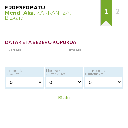
ERRESERBATU
1
2
Mendi Alai,
KARRANTZA,
Bizkaia
DATAK ETA BEZERO KOPURUA
Sarrera
Irteera
Helduak
Haurrak
Haurtxoak
> 14 urte
2 urtetik 14ra
0 urtetik 2ra
Bilatu