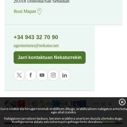
20.018 Donostia/San Sebastian
Ikusi Mapan
+34 943 32 70 90
agroturismo@nekatur.net
Jarri kontaktuan Nekaturrekin
Gure cookie eta hirugarrenenak erabiltzen ditugu, erabiltzaileen nabigatze azterketa
© nekatur
Ohar legala
Cookies Politika
egin ahal izateko.
Nabigatzen jarraitzen baduzu, beraien erabilera onartzen duzula ulertuko dugu.
Konfigurazioa aldatu edo informazio gehiago lortu dezakezu
hemen
.