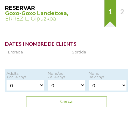
RESERVAR
1
2
Goxo-Goxo Landetxea,
ERREZIL, Gipuzkoa
DATES I NOMBRE DE CLIENTS
Entrada
Sortida
Adults
Nens/es
Nens
+ de 14 anys
2 a 14 anys
0 a 2 anys
Cerca