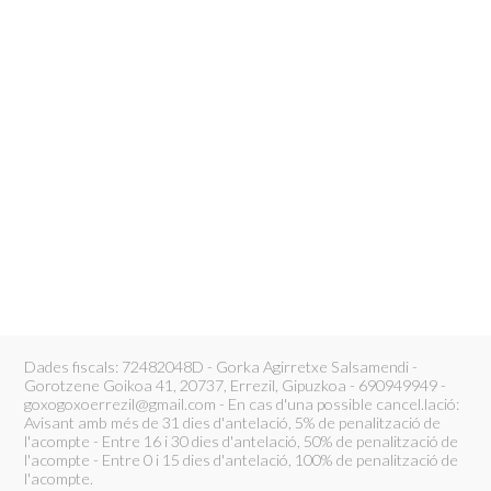
Dades fiscals: 72482048D - Gorka Agirretxe Salsamendi -
Gorotzene Goikoa 41, 20737, Errezil, Gipuzkoa - 690949949 -
goxogoxoerrezil@gmail.com - En cas d'una possible cancel.lació:
Avisant amb més de 31 dies d'antelació, 5% de penalització de
l'acompte - Entre 16 i 30 dies d'antelació, 50% de penalització de
l'acompte - Entre 0 i 15 dies d'antelació, 100% de penalització de
l'acompte.