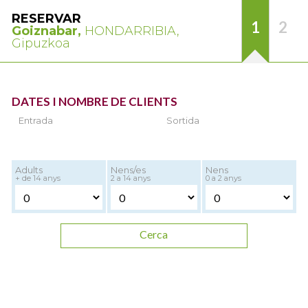
RESERVAR
1
2
Goiznabar,
HONDARRIBIA,
Gipuzkoa
DATES I NOMBRE DE CLIENTS
Entrada
Sortida
Adults
Nens/es
Nens
+ de 14 anys
2 a 14 anys
0 a 2 anys
Cerca