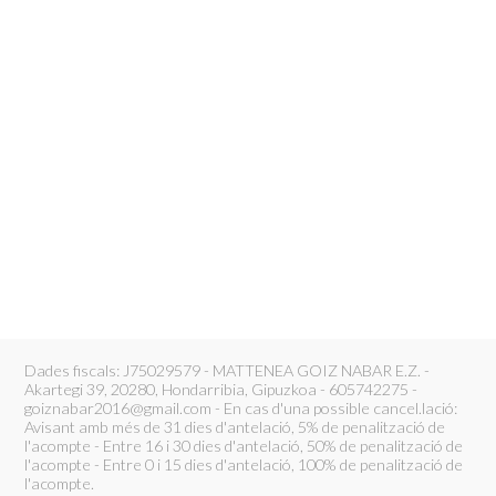
Dades fiscals: J75029579 - MATTENEA GOIZ NABAR E.Z. -
Akartegi 39, 20280, Hondarribia, Gipuzkoa - 605742275 -
goiznabar2016@gmail.com - En cas d'una possible cancel.lació:
Avisant amb més de 31 dies d'antelació, 5% de penalització de
l'acompte - Entre 16 i 30 dies d'antelació, 50% de penalització de
l'acompte - Entre 0 i 15 dies d'antelació, 100% de penalització de
l'acompte.