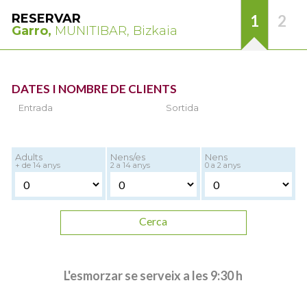
RESERVAR
1
2
Garro,
MUNITIBAR, Bizkaia
DATES I NOMBRE DE CLIENTS
Entrada
Sortida
Adults
Nens/es
Nens
+ de 14 anys
2 a 14 anys
0 a 2 anys
Cerca
L'esmorzar se serveix a les 9:30 h