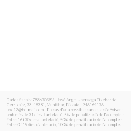
Dades fiscals: 78863038V - José Angel Uberuaga Etxebarria -
Gerrikaitz, 33, 48381, Munitibar, Bizkaia - 946164136 -
ube12@hotmail.com - En cas d'una possible cancel.lació: Avisant
amb més de 31 dies d'antelació, 5% de penalització de l'acompte -
Entre 16 i 30 dies d'antelació, 50% de penalització de l'acompte -
Entre 0 i 15 dies d'antelació, 100% de penalització de l'acompte.