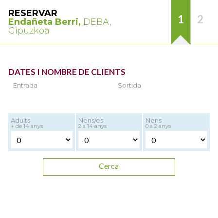
RESERVAR
1
2
Endañeta Berri,
DEBA,
Gipuzkoa
DATES I NOMBRE DE CLIENTS
Entrada
Sortida
Adults
Nens/es
Nens
+ de 14 anys
2 a 14 anys
0 a 2 anys
Cerca