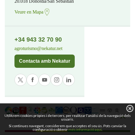
20.018 Donostia/San Sebastian
Veure en Mapa
+34 943 32 70 90
agroturismo@nekatur.net
Contacta amb Nekatur
Utilitzem cookies pròpies i de tercers, per realitzar l’anàlisi de la navegació dels
© nekatur
Avís legal
Política de cookies
usuaris.
Si continues navegant, considerem que acceptes el seu ús. Pots canviar la
configuració o obtenir
més informació aquí
.