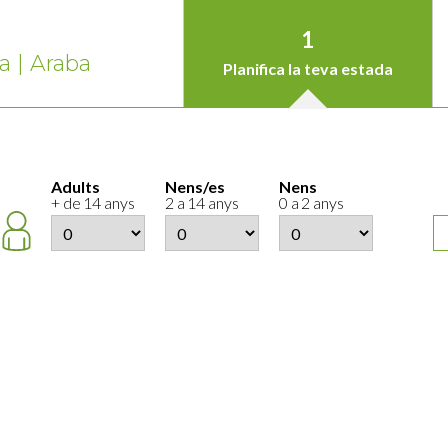
1
a | Araba
Planifica la teva estada
Adults
Nens/es
Nens
+ de 14 anys
2 a 14 anys
0 a 2 anys