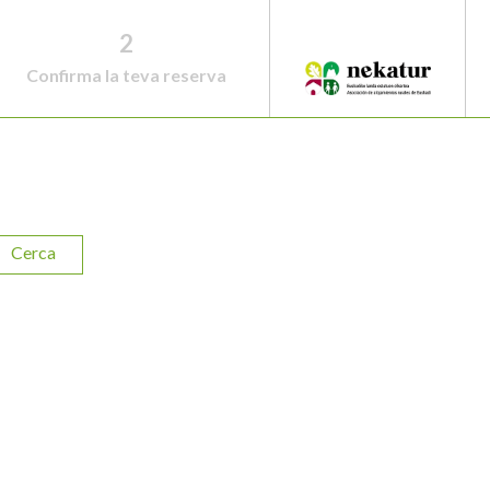
2
Confirma la teva reserva
Cerca