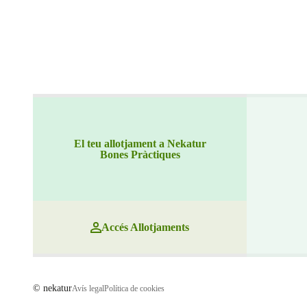
El teu allotjament a Nekatur
Bones Pràctiques
Accés Allotjaments
© nekatur
Avís legal
Política de cookies