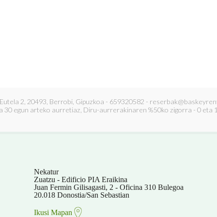
 Eutela 2, 20493, Berrobi, Gipuzkoa - 659320582 - reserbak@baskeyrent
eta 30 egun arteko aurretiaz, Diru-aurrerakinaren %50ko zigorra - 0 eta
Nekatur
Zuatzu - Edificio PIA Eraikina
Juan Fermin Gilisagasti, 2 - Oficina 310 Bulegoa
20.018 Donostia/San Sebastian
Ikusi Mapan