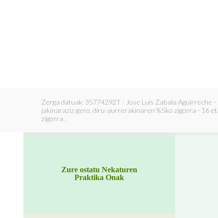
Zerga datuak: 35774292T - Jose Luis Zabala Aguirreche -
jakinaraziz gero, diru-aurrerakinaren %5ko zigorra - 16 
zigorra .
Zure ostatu Nekaturen
Praktika Onak