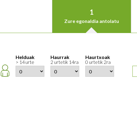
1
Zure egonaldia antolatu
Helduak
Haurrak
Haurtxoak
> 14 urte
2 urtetik 14ra
0 urtetik 2ra