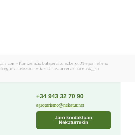
als.com - Kantzelazio bat gertatu ezkero: 31 egun leheno
 15 egun arteko aurretiaz, Diru-aurrerakinaren %__ko
+34 943 32 70 90
agroturismo@nekatur.net
Jarri kontaktuan
Nekaturrekin