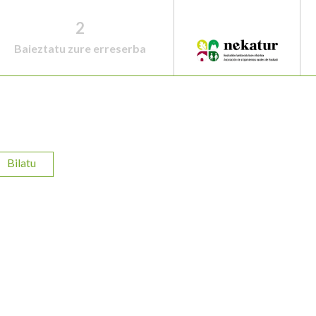
2
Baieztatu zure erreserba
Bilatu