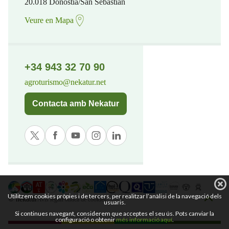
20.018 Donostia/San Sebastian
Veure en Mapa
+34 943 32 70 90
agroturismo@nekatur.net
Contacta amb Nekatur
Utilitzem cookies pròpies i de tercers, per realitzar l’anàlisi de la navegació dels
© nekatur
Avís legal
Política de cookies
usuaris.
Si continues navegant, considerem que acceptes el seu ús. Pots canviar la
configuració o obtenir
més informació aquí
.