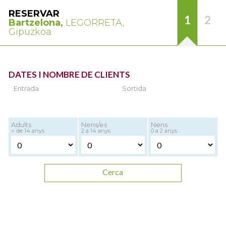
RESERVAR
1
2
Bartzelona,
LEGORRETA,
Gipuzkoa
DATES I NOMBRE DE CLIENTS
Entrada
Sortida
Adults
Nens/es
Nens
+ de 14 anys
2 a 14 anys
0 a 2 anys
Cerca