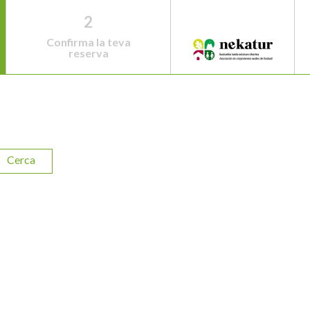
2
Confirma la teva
reserva
Cerca