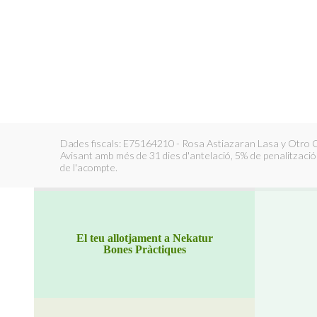
Dades fiscals: E75164210 - Rosa Astiazaran Lasa y Otro C.
Avisant amb més de 31 dies d'antelació, 5% de penalització d
de l'acompte.
El teu allotjament a Nekatur
Bones Pràctiques