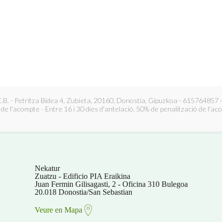
B. - Petritza Bidea 4, Zubieta, 20160, Donostia, Gipuzkoa - 615764857 -
e l'acompte - Entre 16 i 30 dies d'antelació, 50% de penalització de l'aco
Nekatur
Zuatzu - Edificio PIA Eraikina
Juan Fermin Gilisagasti, 2 - Oficina 310 Bulegoa
20.018 Donostia/San Sebastian
Veure en Mapa