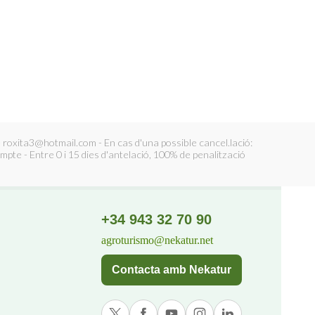
 roxita3@hotmail.com - En cas d'una possible cancel.lació:
mpte - Entre 0 i 15 dies d'antelació, 100% de penalització
+34 943 32 70 90
agroturismo@nekatur.net
Contacta amb Nekatur