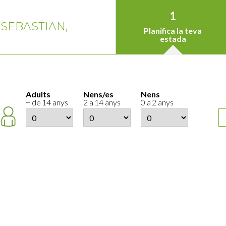
1
 SEBASTIAN,
Planifica la teva
estada
Adults
Nens/es
Nens
+ de 14 anys
2 a 14 anys
0 a 2 anys