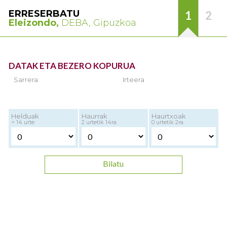
ERRESERBATU
1
2
Eleizondo,
DEBA, Gipuzkoa
DATAK ETA BEZERO KOPURUA
Sarrera
Irteera
Helduak
Haurrak
Haurtxoak
> 14 urte
2 urtetik 14ra
0 urtetik 2ra
Bilatu