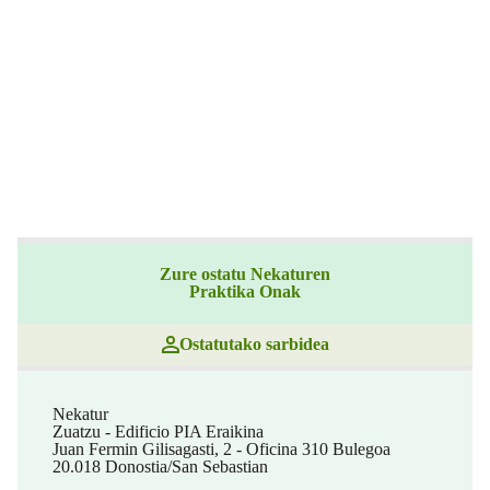
Zure ostatu Nekaturen
Praktika Onak
Ostatutako sarbidea
Nekatur
Zuatzu - Edificio PIA Eraikina
Juan Fermin Gilisagasti, 2 - Oficina 310 Bulegoa
20.018 Donostia/San Sebastian