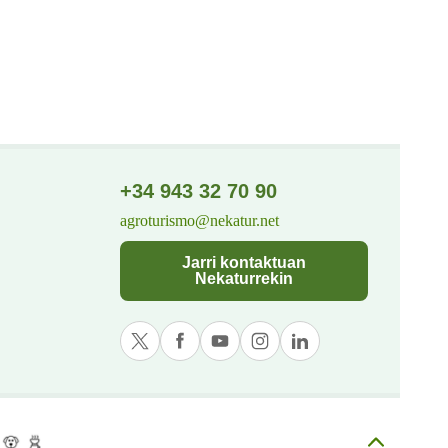
+34 943 32 70 90
agroturismo@nekatur.net
Jarri kontaktuan
Nekaturrekin