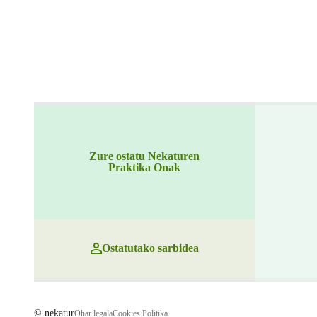
Zure ostatu Nekaturen
Praktika Onak
Ostatutako sarbidea
© nekatur
Ohar legala
Cookies Politika