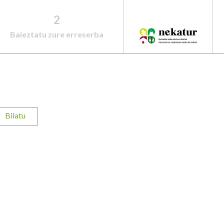
2
Baieztatu zure erreserba
Bilatu