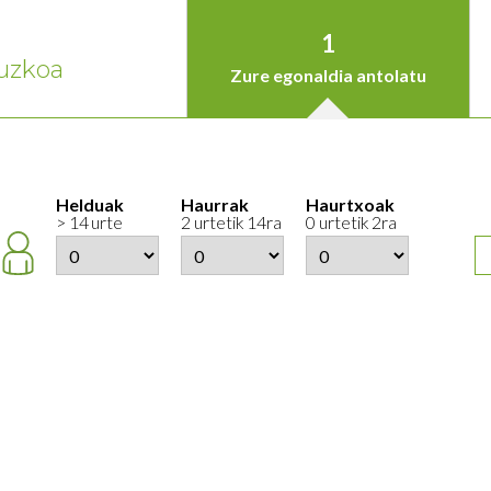
1
uzkoa
Zure egonaldia antolatu
Helduak
Haurrak
Haurtxoak
> 14 urte
2 urtetik 14ra
0 urtetik 2ra