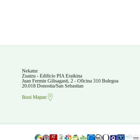
Nekatur
Zuatzu - Edificio PIA Eraikina
Juan Fermin Gilisagasti, 2 - Oficina 310 Bulegoa
20.018 Donostia/San Sebastian
Ikusi Mapan