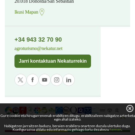
20.018 Donostia/San Sebastian
Ikusi Mapan
+34 943 32 70 90
agroturismo@nekatur.net
Jarri kontaktuan Nekaturrekin
Gure cookie eta hirugarrenenak erabiltzen ditugu, erabiltzaileen nabigatze azterketa
© nekatur
Ohar legala
Cookies Politika
egin ahal izateko.
Nabigatzen jarraitzen baduzu, beraien erabilera onartzen duzula ulertuko dugu.
Konfigurazioa aldatu edo informazio gehiago lortu dezakezu
hemen
.