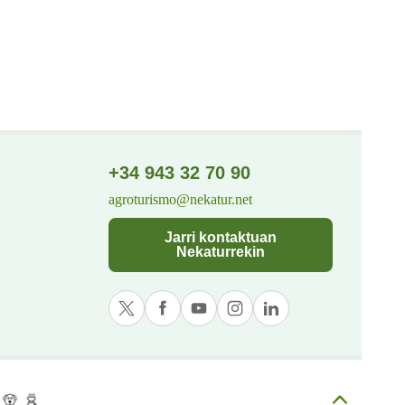
+34 943 32 70 90
agroturismo@nekatur.net
Jarri kontaktuan
Nekaturrekin