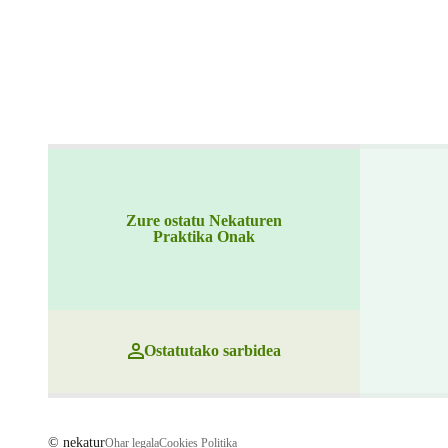
Zure ostatu Nekaturen
Praktika Onak
Ostatutako sarbidea
© nekatur
Ohar legala
Cookies Politika