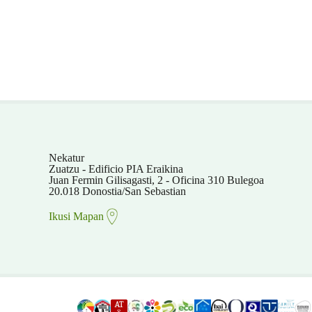
Nekatur
Zuatzu - Edificio PIA Eraikina
Juan Fermin Gilisagasti, 2 - Oficina 310 Bulegoa
20.018 Donostia/San Sebastian
Ikusi Mapan