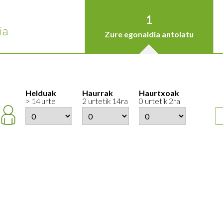
1
ia
Zure egonaldia antolatu
Helduak
Haurrak
Haurtxoak
> 14 urte
2 urtetik 14ra
0 urtetik 2ra