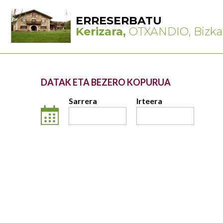
ERRESERBATU
Kerizara,
OTXANDIO, Bizka
DATAK ETA BEZERO KOPURUA
Sarrera
Irteera