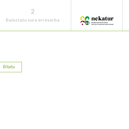
2
Baieztatu zure erreserba
Bilatu