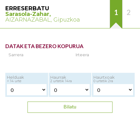
ERRESERBATU
1
2
Sarasola-Zahar,
AIZARNAZABAL, Gipuzkoa
DATAK ETA BEZERO KOPURUA
Sarrera
Irteera
Helduak
Haurrak
Haurtxoak
> 14 urte
2 urtetik 14ra
0 urtetik 2ra
Bilatu