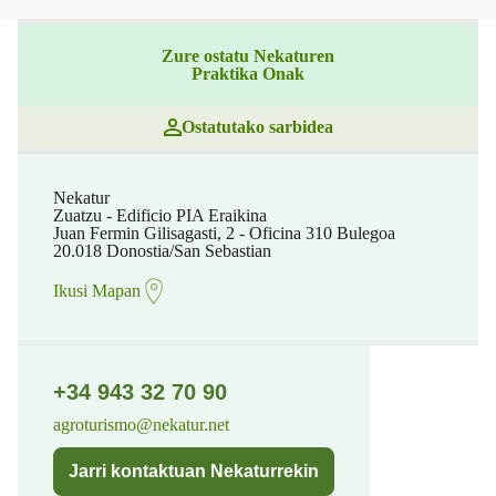
Zure ostatu Nekaturen
Praktika Onak
Ostatutako sarbidea
Nekatur
Zuatzu - Edificio PIA Eraikina
Juan Fermin Gilisagasti, 2 - Oficina 310 Bulegoa
20.018 Donostia/San Sebastian
Ikusi Mapan
+34 943 32 70 90
agroturismo@nekatur.net
Jarri kontaktuan Nekaturrekin