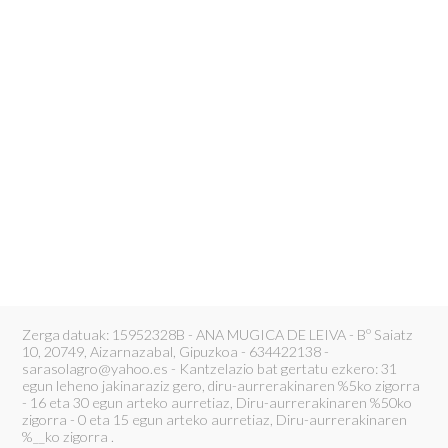
Zerga datuak: 15952328B - ANA MUGICA DE LEIVA - Bº Saiatz
10, 20749, Aizarnazabal, Gipuzkoa - 634422138 -
sarasolagro@yahoo.es - Kantzelazio bat gertatu ezkero: 31
egun leheno jakinaraziz gero, diru-aurrerakinaren %5ko zigorra
- 16 eta 30 egun arteko aurretiaz, Diru-aurrerakinaren %50ko
zigorra - 0 eta 15 egun arteko aurretiaz, Diru-aurrerakinaren
%__ko zigorra .