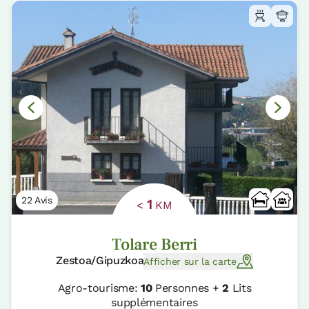
22 Avis
1
<
KM
Tolare Berri
Zestoa/Gipuzkoa
Afficher sur la carte
Agro-tourisme:
10
Personnes +
2
Lits
supplémentaires