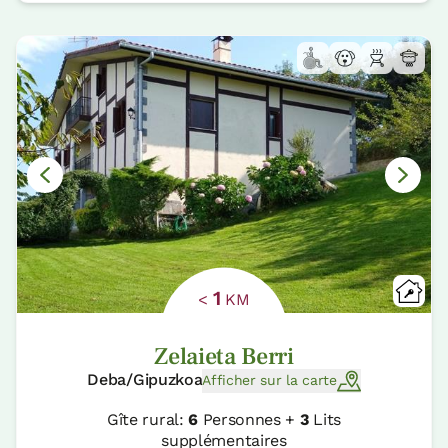
1
<
KM
Zelaieta Berri
Deba/Gipuzkoa
Afficher sur la carte
Gîte rural:
6
Personnes +
3
Lits
supplémentaires