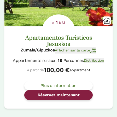
1
<
KM
Apartamentos Turísticos
Jesuskoa
Zumaia/Gipuzkoa
Afficher sur la carte
Appartements ruraux:
18
Personnes
Distribution
100,00 €
À partir de
appartment
Plus d'information
Réservez maintenant