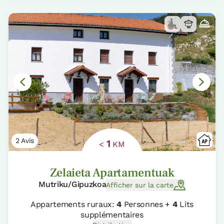
2 Avis
1
<
KM
Zelaieta Apartamentuak
Mutriku/Gipuzkoa
Afficher sur la carte
Appartements ruraux:
4
Personnes +
4
Lits
supplémentaires