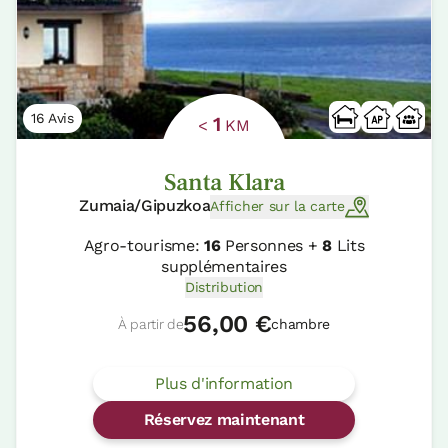
16 Avis
1
<
KM
Santa Klara
Zumaia/Gipuzkoa
Afficher sur la carte
Agro-tourisme:
16
Personnes +
8
Lits
supplémentaires
Distribution
56,00 €
À partir de
chambre
Plus d'information
Réservez maintenant