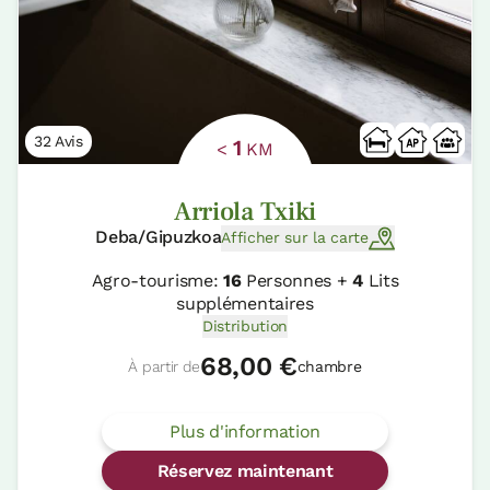
32 Avis
1
<
KM
Arriola Txiki
Deba/Gipuzkoa
Afficher sur la carte
Agro-tourisme:
16
Personnes +
4
Lits
supplémentaires
Distribution
68,00 €
À partir de
chambre
Plus d'information
Réservez maintenant