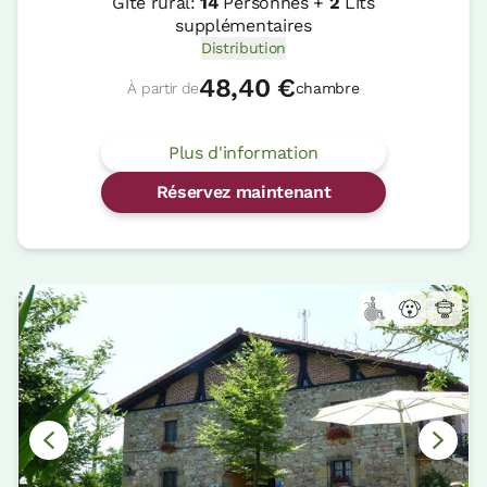
Gîte rural:
14
Personnes +
2
Lits
supplémentaires
Distribution
48,40 €
À partir de
chambre
Plus d'information
Réservez maintenant