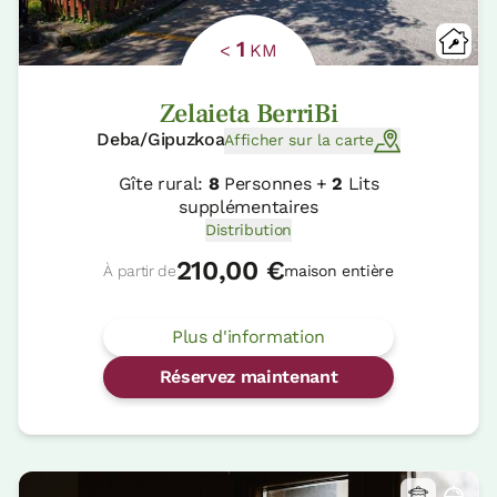
1
<
KM
Zelaieta BerriBi
Deba/Gipuzkoa
Afficher sur la carte
Gîte rural:
8
Personnes +
2
Lits
supplémentaires
Distribution
210,00 €
À partir de
maison entière
Plus d'information
Réservez maintenant