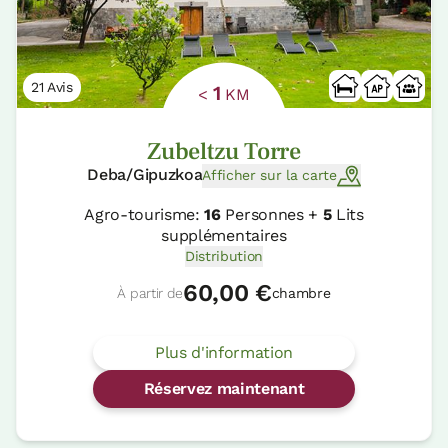
21 Avis
1
<
KM
Zubeltzu Torre
Deba/Gipuzkoa
Afficher sur la carte
Agro-tourisme:
16
Personnes +
5
Lits
supplémentaires
Distribution
60,00 €
À partir de
chambre
Plus d'information
Réservez maintenant