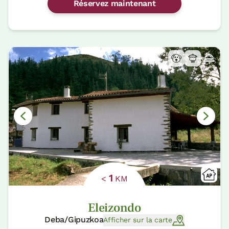
Réservez maintenant
1
<
KM
Eleizondo
Deba/Gipuzkoa
Afficher sur la carte