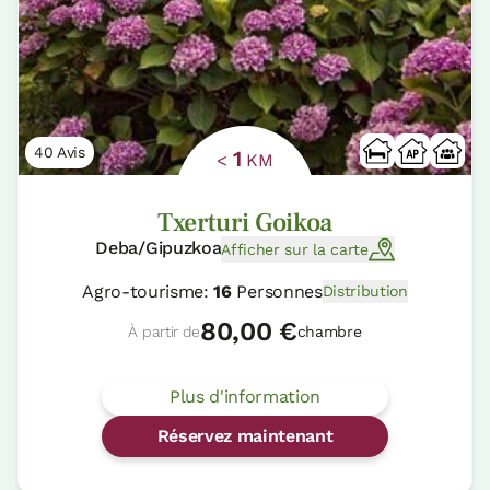
40 Avis
1
<
KM
Txerturi Goikoa
Deba/Gipuzkoa
Afficher sur la carte
Agro-tourisme:
16
Personnes
Distribution
80,00 €
À partir de
chambre
Plus d'information
Réservez maintenant