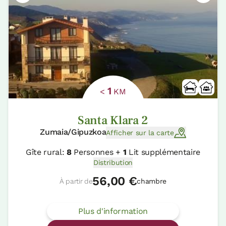
1
<
KM
Santa Klara 2
Zumaia/Gipuzkoa
Afficher sur la carte
Gîte rural:
8
Personnes +
1
Lit supplémentaire
Distribution
56,00 €
À partir de
chambre
Plus d'information