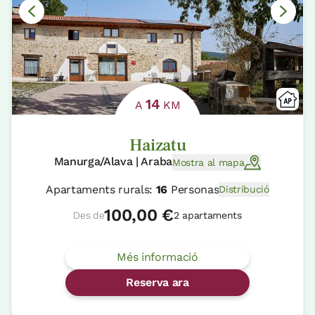
14
A
KM
Haizatu
Manurga/Alava | Araba
Mostra al mapa
Apartaments rurals:
16
Personas
Distribució
100,00 €
Des de
2 apartaments
Més informació
Reserva ara