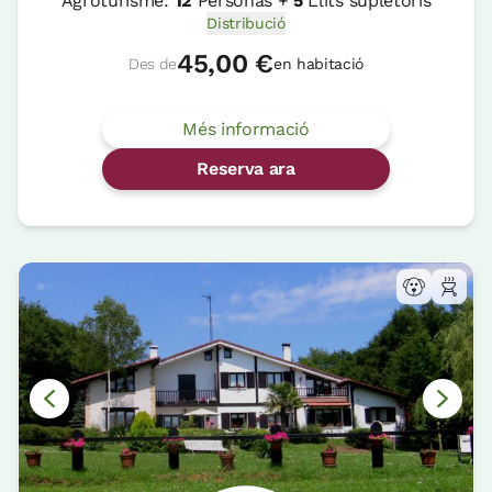
Agroturisme:
12
Personas +
5
Llits supletoris
Distribució
45,00 €
Des de
en habitació
Més informació
Reserva ara