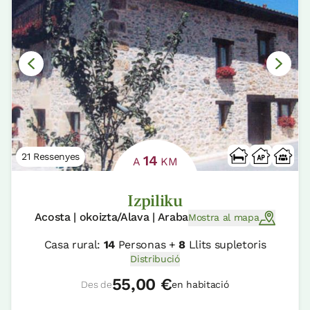
21 Ressenyes
14
A
KM
Izpiliku
Acosta | okoizta/Alava | Araba
Mostra al mapa
Casa rural:
14
Personas +
8
Llits supletoris
Distribució
55,00 €
Des de
en habitació