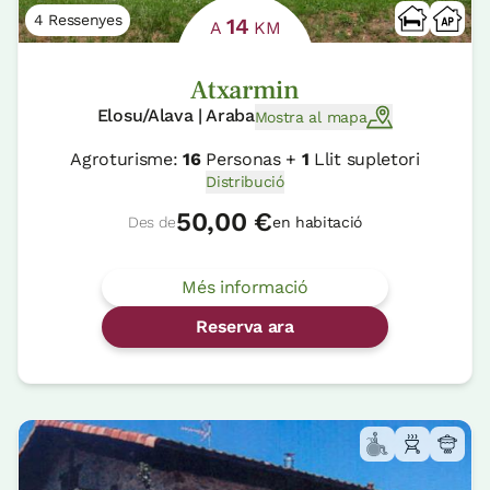
4 Ressenyes
14
A
KM
Atxarmin
Elosu/Alava | Araba
Mostra al mapa
Agroturisme:
16
Personas +
1
Llit supletori
Distribució
50,00 €
Des de
en habitació
Més informació
Reserva ara