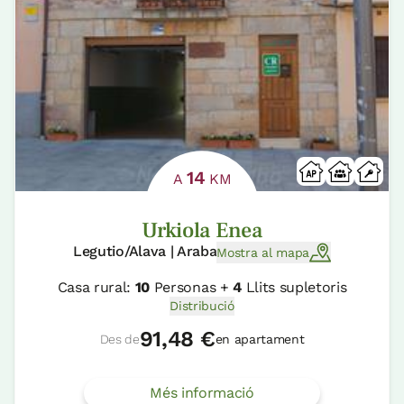
14
A
KM
Urkiola Enea
Legutio/Alava | Araba
Mostra al mapa
Casa rural:
10
Personas +
4
Llits supletoris
Distribució
91,48 €
Des de
en apartament
Més informació