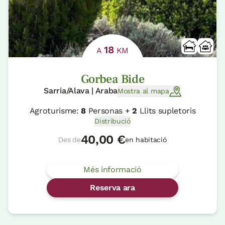
18
A
KM
Gorbea Bide
Sarria/Alava | Araba
Mostra al mapa
Agroturisme:
8
Personas +
2
Llits supletoris
Distribució
40,00 €
Des de
en habitació
Més informació
Reserva ara