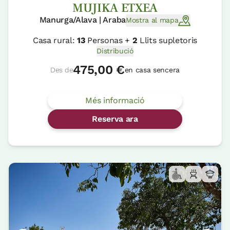
MUJIKA ETXEA
Manurga/Alava | Araba
Mostra al mapa
Casa rural:
13
Personas +
2
Llits supletoris
Distribució
475,00 €
Des de
en casa sencera
Més informació
Reserva ara