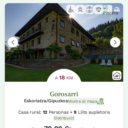
18
A
KM
Gorosarri
Eskoriatza/Gipuzkoa
Mostra al mapa
Casa rural:
12
Personas +
9
Llits supletoris
Distribució