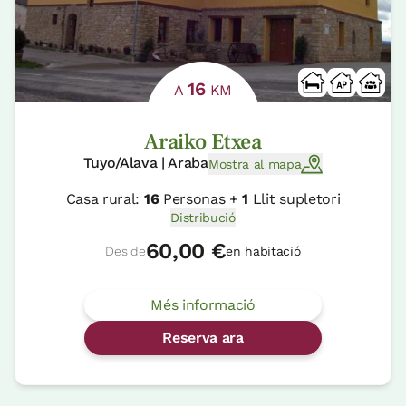
16
A
KM
Araiko Etxea
Tuyo/Alava | Araba
Mostra al mapa
Casa rural:
16
Personas +
1
Llit supletori
Distribució
60,00 €
Des de
en habitació
Més informació
Reserva ara