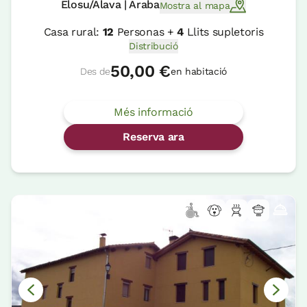
Elosu/Alava | Araba
Mostra al mapa
Casa rural:
12
Personas +
4
Llits supletoris
Distribució
50,00 €
Des de
en habitació
Més informació
Reserva ara