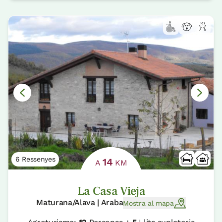
6 Ressenyes
14
A
KM
La Casa Vieja
Maturana/Alava | Araba
Mostra al mapa