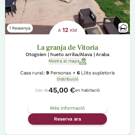
1 Ressenya
12
A
KM
La granja de Vitoria
Otogoien | hueto arriba/Alava | Araba
Mostra al mapa
Casa rural:
9
Personas +
6
Llits supletoris
Distribució
45,00 €
Des de
en habitació
Més informació
Reserva ara