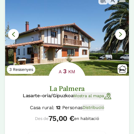
3 Ressenyes
3
A
KM
La Palmera
Lasarte-oria/Gipuzkoa
Mostra al mapa
Casa rural:
12
Personas
Distribució
75,00 €
Des de
en habitació