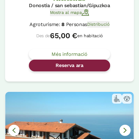
Donostia / san sebastian/Gipuzkoa
Mostra al mapa
Agroturisme:
8
Personas
Distribució
65,00 €
Des de
en habitació
Més informació
Reserva ara