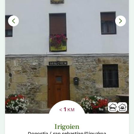
1
<
KM
Irigoien
Donostia / san sebastian/Gipuzkoa