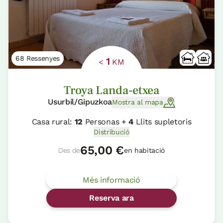
68 Ressenyes
1
<
KM
Troya Landa-etxea
Usurbil/Gipuzkoa
Mostra al mapa
Casa rural:
12
Personas +
4
Llits supletoris
Distribució
65,00 €
Des de
en habitació
Més informació
Reserva ara