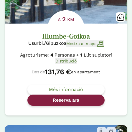
2
A
KM
Illumbe-Goikoa
Usurbil/Gipuzkoa
Mostra al mapa
Agroturisme:
4
Personas +
1
Llit supletori
Distribució
131,76 €
Des de
en apartament
Més informació
Reserva ara