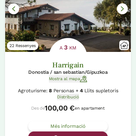
22 Ressenyes
3
A
KM
Harrigain
Donostia / san sebastian/Gipuzkoa
Mostra al mapa
Agroturisme:
8
Personas +
4
Llits supletoris
Distribució
100,00 €
Des de
en apartament
Més informació