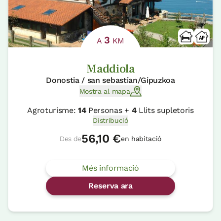
3
A
KM
Maddiola
Donostia / san sebastian/Gipuzkoa
Mostra al mapa
Agroturisme:
14
Personas +
4
Llits supletoris
Distribució
56,10 €
Des de
en habitació
Més informació
Reserva ara