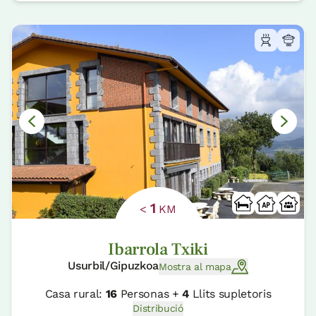
1
<
KM
Ibarrola Txiki
Usurbil/Gipuzkoa
Mostra al mapa
Casa rural:
16
Personas +
4
Llits supletoris
Distribució