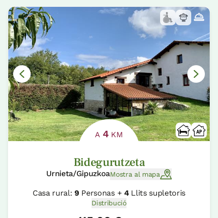
4
A
KM
Bidegurutzeta
Urnieta/Gipuzkoa
Mostra al mapa
Casa rural:
9
Personas +
4
Llits supletoris
Distribució