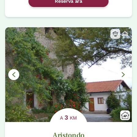
Reserva ara
3
A
KM
Aristondo