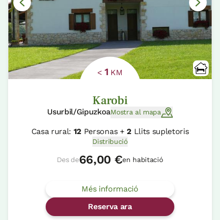
1
<
KM
Karobi
Usurbil/Gipuzkoa
Mostra al mapa
Casa rural:
12
Personas +
2
Llits supletoris
Distribució
66,00 €
Des de
en habitació
Més informació
Reserva ara