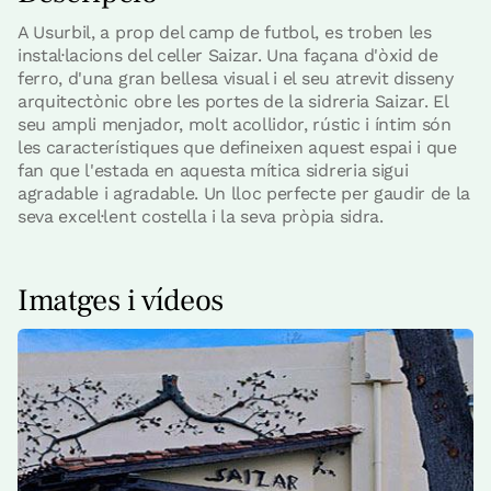
A Usurbil, a prop del camp de futbol, ​​es troben les
instal·lacions del celler Saizar. Una façana d'òxid de
ferro, d'una gran bellesa visual i el seu atrevit disseny
arquitectònic obre les portes de la sidreria Saizar. El
seu ampli menjador, molt acollidor, rústic i íntim són
les característiques que defineixen aquest espai i que
fan que l'estada en aquesta mítica sidreria sigui
agradable i agradable. Un lloc perfecte per gaudir de la
seva excel·lent costella i la seva pròpia sidra.
Imatges i vídeos