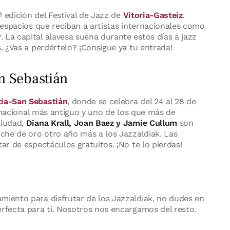
ª edición del Festival de Jazz de
Vitoria-Gasteiz
.
o espacios que reciban a artistas internacionales como
r
. La capital alavesa suena durante estos días a jazz
s. ¿Vas a perdértelo? ¡Consigue ya tu entrada!
n Sebastián
ia-San Sebastián
, donde se celebra del 24 al 28 de
al nacional más antiguo y uno de los que más de
ciudad,
Diana Krall, Joan Baez y Jamie Cullum
son
oche de oro otro año más a los Jazzaldiak. Las
ar de espectáculos gratuitos. ¡No te lo pierdas!
miento para disfrutar de los Jazzaldiak, no dudes en
erfecta para ti. Nosotros nos encargamos del resto.