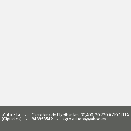
Zulueta
· Carretera de Elgoibar km. 30,400, 20.720 AZKOITIA
(Gipuzkoa) ·
943853549
·
agrozulueta@yahoo.es