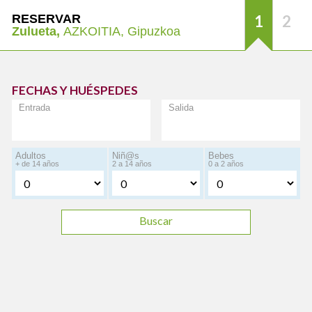
RESERVAR
1
2
Zulueta,
AZKOITIA, Gipuzkoa
FECHAS Y HUÉSPEDES
Entrada
Salida
Adultos
Niñ@s
Bebes
+ de 14 años
2 a 14 años
0 a 2 años
Buscar