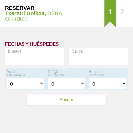
RESERVAR
1
2
Txerturi Goikoa,
DEBA,
Gipuzkoa
FECHAS Y HUÉSPEDES
Entrada
Salida
Adultos
Niñ@s
Bebes
+ de 14 años
2 a 14 años
0 a 2 años
Buscar