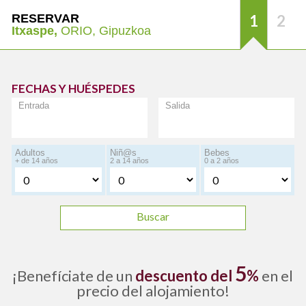
RESERVAR
1
2
Itxaspe,
ORIO, Gipuzkoa
FECHAS Y HUÉSPEDES
Entrada
Salida
Adultos
Niñ@s
Bebes
+ de 14 años
2 a 14 años
0 a 2 años
Buscar
5
¡Benefíciate de un
descuento del
%
en el
precio del alojamiento!