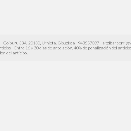
 - Goiburu 33A, 20130, Urnieta, Gipuzkoa - 943557097 - altzibarberri@y
ticipo - Entre 16 y 30 días de antelación, 40% de penalización del anticip
ión del anticipo.