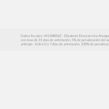
Datos fiscales: 44148836Z - Elixabete Etxezarreta Atxega
con mas de 31 días de antelación, 5% de penalización del an
anticipo - Entre 0 y 7 días de antelación, 100% de penalizac