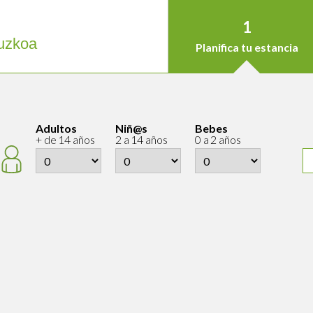
1
uzkoa
Planifica tu estancia
Adultos
Niñ@s
Bebes
+ de 14 años
2 a 14 años
0 a 2 años