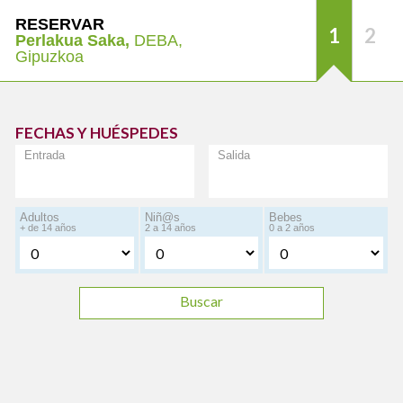
RESERVAR
1
2
Perlakua Saka,
DEBA,
Gipuzkoa
FECHAS Y HUÉSPEDES
Entrada
Salida
Adultos
Niñ@s
Bebes
+ de 14 años
2 a 14 años
0 a 2 años
Buscar