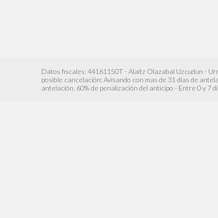
Datos fiscales: 44161150T - Alaitz Olazabal Uzcudun - U
posible cancelación: Avisando con mas de 31 días de antelac
antelación, 60% de penalización del anticipo - Entre 0 y 7 d