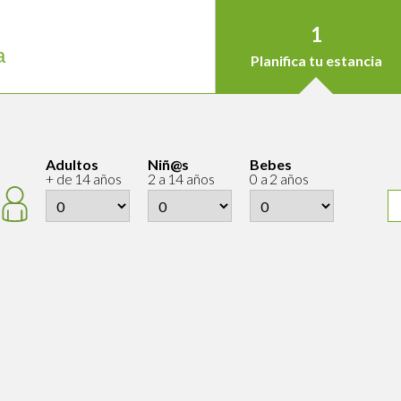
1
a
Planifica tu estancia
Adultos
Niñ@s
Bebes
+ de 14 años
2 a 14 años
0 a 2 años