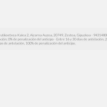
rrutikoetxea Kalea 2, Aizarna Auzoa, 20749, Zestoa, Gipuzkoa - 943148
ión, 0% de penalización del anticipo - Entre 16 y 30 días de antelación, 2
ías de antelación, 100% de penalización del anticipo.