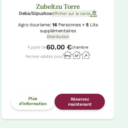
Zubeltzu Torre
Deba/Gipuzkoa
Afficher sur la carte
Agro-tourisme:
16
Personnes +
5
Lits
supplémentaires
Distribution
60.00 €
À partir de
chambre
Remise valable pour:
Plus
Réservez
d'information
maintenant