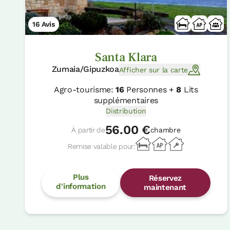
16 Avis
Santa Klara
Zumaia/Gipuzkoa
Afficher sur la carte
Agro-tourisme:
16
Personnes +
8
Lits
supplémentaires
Distribution
56.00 €
À partir de
chambre
Remise valable pour:
Plus
Réservez
d'information
maintenant