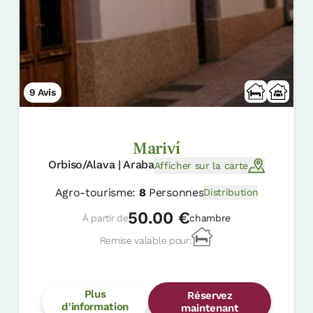
9 Avis
Mariví
Orbiso/Alava | Araba
Afficher sur la carte
Agro-tourisme:
8
Personnes
Distribution
50.00 €
À partir de
chambre
Remise valable pour:
Plus
Réservez
d'information
maintenant