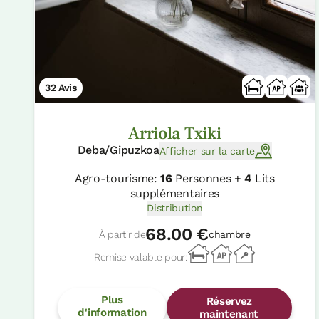
32 Avis
Arriola Txiki
Deba/Gipuzkoa
Afficher sur la carte
Agro-tourisme:
16
Personnes +
4
Lits
supplémentaires
Distribution
68.00 €
À partir de
chambre
Remise valable pour:
Plus
Réservez
d'information
maintenant