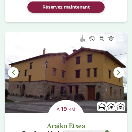
Réservez maintenant
19
À
KM
Araiko Etxea