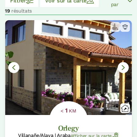
Filtrer
Voir sur la carte
par
19
résultats
1
<
KM
Orlegy
Villanañe/Alava | Araba
Afficher sur la carte