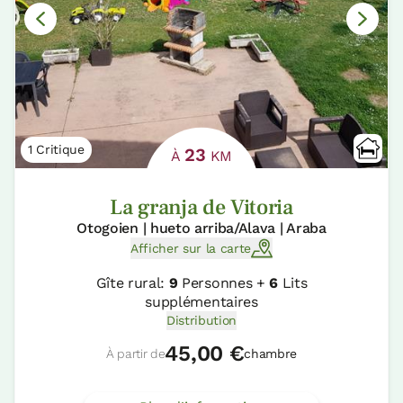
1 Critique
23
À
KM
La granja de Vitoria
Otogoien | hueto arriba/Alava | Araba
Afficher sur la carte
Gîte rural:
9
Personnes +
6
Lits
supplémentaires
Distribution
45,00 €
À partir de
chambre