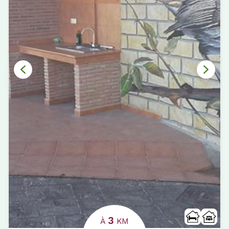
3
À
KM