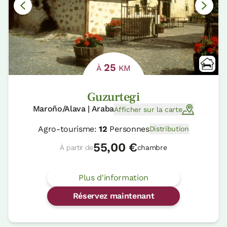
25
À
KM
Guzurtegi
Maroño/Alava | Araba
Afficher sur la carte
Agro-tourisme:
12
Personnes
Distribution
55,00 €
À partir de
chambre
Plus d'information
Réservez maintenant