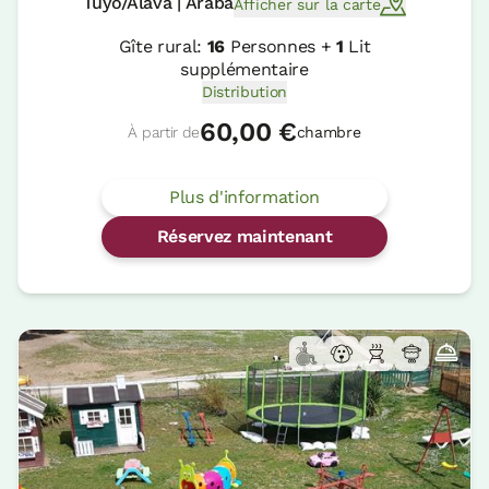
Tuyo/Alava | Araba
Afficher sur la carte
Gîte rural:
16
Personnes +
1
Lit
supplémentaire
Distribution
60,00 €
À partir de
chambre
Plus d'information
Réservez maintenant