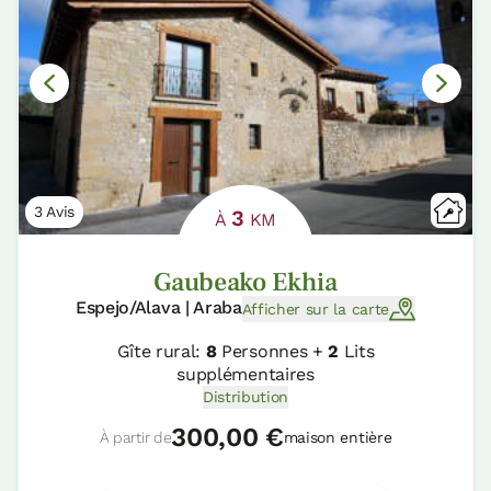
3 Avis
3
À
KM
Gaubeako Ekhia
Espejo/Alava | Araba
Afficher sur la carte
Gîte rural:
8
Personnes +
2
Lits
supplémentaires
Distribution
300,00 €
À partir de
maison entière