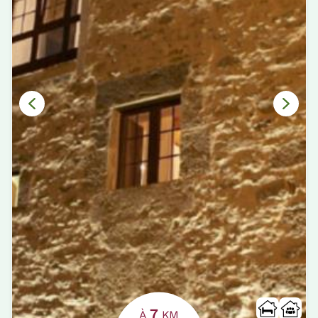
7
À
KM