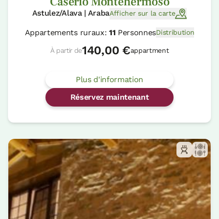
Caserío Montehermoso
Astulez/Alava | Araba
Afficher sur la carte
Appartements ruraux:
11
Personnes
Distribution
140,00 €
À partir de
appartment
Plus d'information
Réservez maintenant