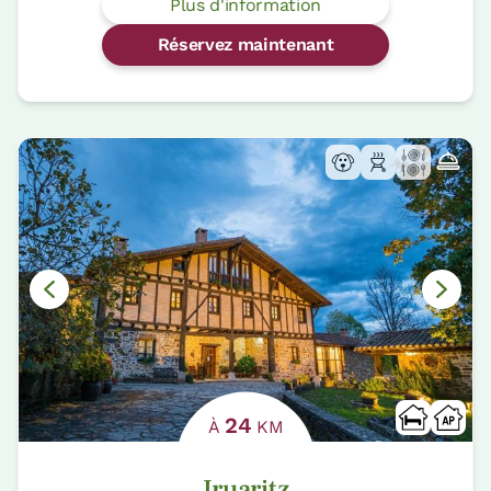
Plus d'information
Réservez maintenant
24
À
KM
Iruaritz