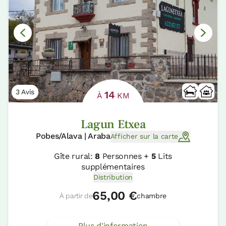
3 Avis
14
À
KM
Lagun Etxea
Pobes/Alava | Araba
Afficher sur la carte
Gîte rural:
8
Personnes +
5
Lits
supplémentaires
Distribution
65,00 €
À partir de
chambre
Plus d'information