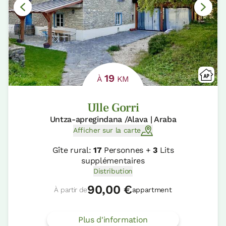
19
À
KM
Ulle Gorri
Untza-apregindana /Alava | Araba
Afficher sur la carte
Gîte rural:
17
Personnes +
3
Lits
supplémentaires
Distribution
90,00 €
À partir de
appartment
Plus d'information