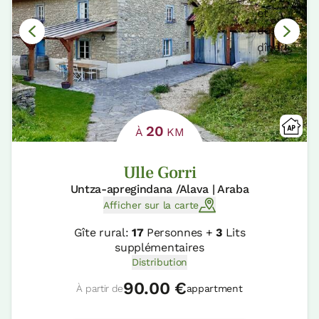
20
À
KM
Ulle Gorri
Untza-apregindana /Alava | Araba
Afficher sur la carte
Gîte rural:
17
Personnes +
3
Lits
supplémentaires
Distribution
90.00 €
À partir de
appartment