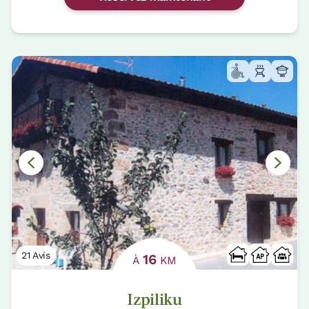
21 Avis
16
À
KM
Izpiliku