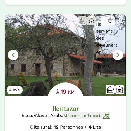
4 Avis
19
À
KM
Bentazar
Elosu/Alava | Araba
Afficher sur la carte
Gîte rural:
12
Personnes +
4
Lits