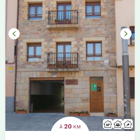
20
À
KM