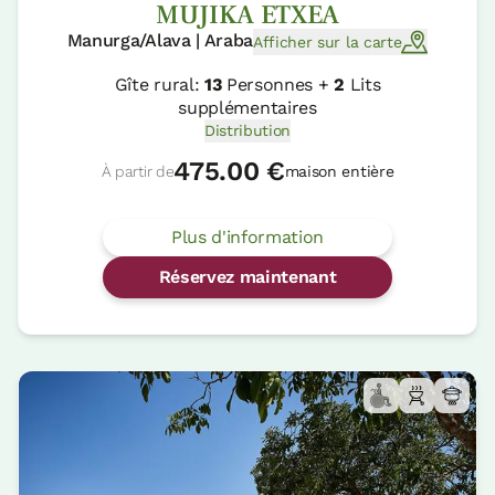
MUJIKA ETXEA
Manurga/Alava | Araba
Afficher sur la carte
Gîte rural:
13
Personnes +
2
Lits
supplémentaires
Distribution
475.00 €
À partir de
maison entière
Plus d'information
Réservez maintenant