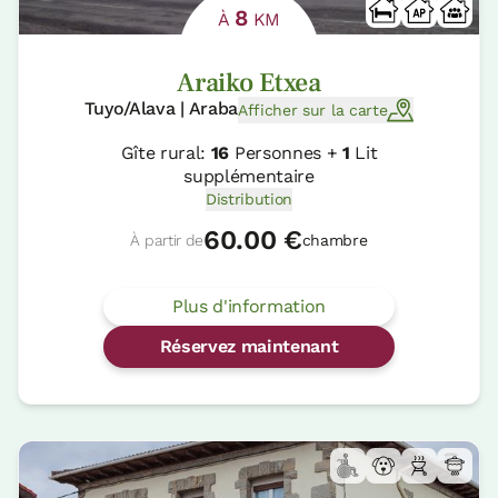
8
À
KM
Araiko Etxea
Tuyo/Alava | Araba
Afficher sur la carte
Gîte rural:
16
Personnes +
1
Lit
supplémentaire
Distribution
60.00 €
À partir de
chambre
Plus d'information
Réservez maintenant