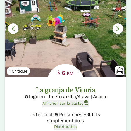
1 Critique
6
À
KM
La granja de Vitoria
Otogoien | hueto arriba/Alava | Araba
Afficher sur la carte
Gîte rural:
9
Personnes +
6
Lits
supplémentaires
Distribution