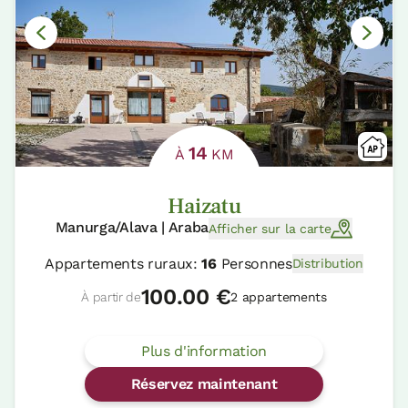
14
À
KM
Haizatu
Manurga/Alava | Araba
Afficher sur la carte
Appartements ruraux:
16
Personnes
Distribution
100.00 €
À partir de
2 appartements
Plus d'information
Réservez maintenant