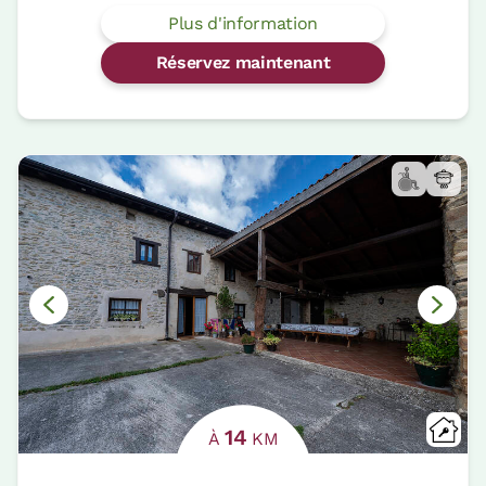
Plus d'information
Réservez maintenant
14
À
KM