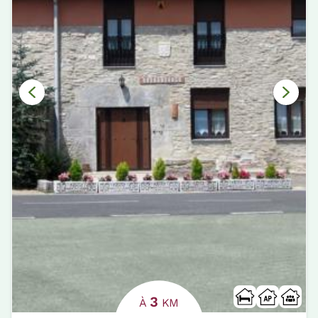
3
À
KM