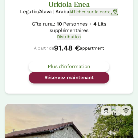
Urkiola Enea
Legutio/Alava | Araba
Afficher sur la carte
Gîte rural:
10
Personnes +
4
Lits
supplémentaires
Distribution
91.48 €
À partir de
appartment
Plus d'information
Réservez maintenant