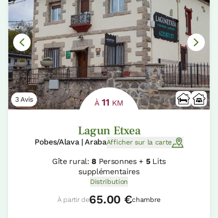
3 Avis
11
À
KM
Lagun Etxea
Pobes/Alava | Araba
Afficher sur la carte
Gîte rural:
8
Personnes +
5
Lits
supplémentaires
Distribution
65.00 €
À partir de
chambre