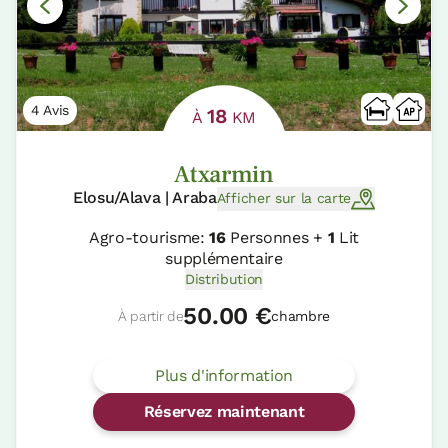
4 Avis
18
À
KM
Atxarmin
Elosu/Alava | Araba
Afficher sur la carte
Agro-tourisme:
16
Personnes +
1
Lit
supplémentaire
Distribution
50.00 €
À partir de
chambre
Plus d'information
Réservez maintenant