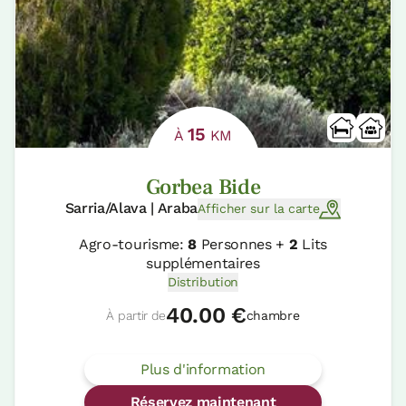
15
À
KM
Gorbea Bide
Sarria/Alava | Araba
Afficher sur la carte
Agro-tourisme:
8
Personnes +
2
Lits
supplémentaires
Distribution
40.00 €
À partir de
chambre
Plus d'information
Réservez maintenant