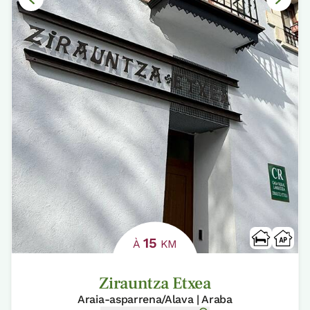
15
À
KM
Zirauntza Etxea
Araia-asparrena/Alava | Araba