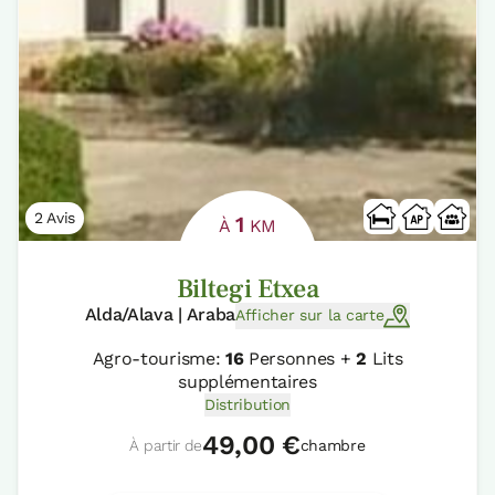
2 Avis
1
À
KM
Biltegi Etxea
Alda/Alava | Araba
Afficher sur la carte
Agro-tourisme:
16
Personnes +
2
Lits
supplémentaires
Distribution
49,00 €
À partir de
chambre