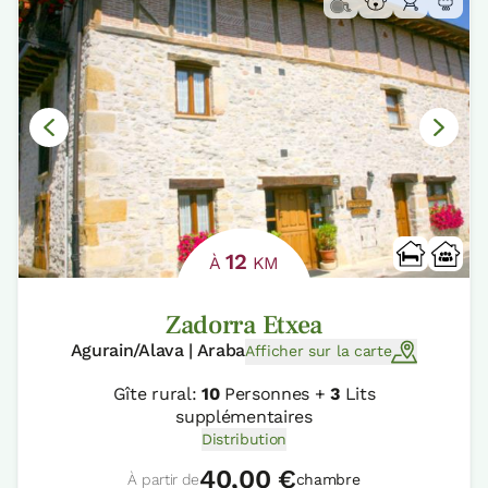
12
À
KM
Zadorra Etxea
Agurain/Alava | Araba
Afficher sur la carte
Gîte rural:
10
Personnes +
3
Lits
supplémentaires
Distribution
40,00 €
À partir de
chambre