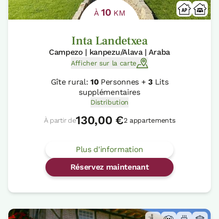
10
À
KM
Inta Landetxea
Campezo | kanpezu/Alava | Araba
Afficher sur la carte
Gîte rural:
10
Personnes +
3
Lits
supplémentaires
Distribution
130,00 €
À partir de
2 appartements
Plus d'information
Réservez maintenant