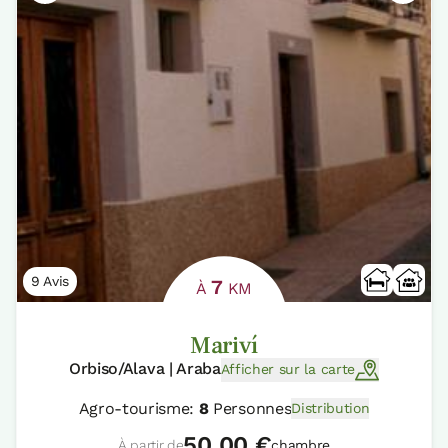
9 Avis
7
À
KM
Mariví
Orbiso/Alava | Araba
Afficher sur la carte
Agro-tourisme:
8
Personnes
Distribution
50,00 €
À partir de
chambre