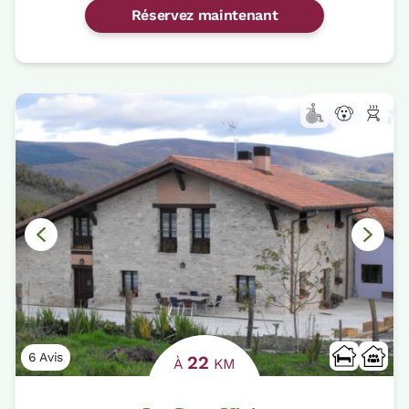
Réservez maintenant
6 Avis
22
À
KM