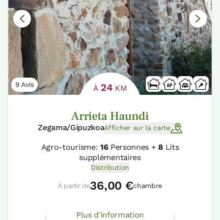
9 Avis
24
À
KM
Arrieta Haundi
Zegama/Gipuzkoa
Afficher sur la carte
Agro-tourisme:
16
Personnes +
8
Lits
supplémentaires
Distribution
36,00 €
À partir de
chambre
Plus d'information