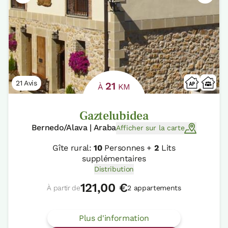
21 Avis
21
À
KM
Gaztelubidea
Bernedo/Alava | Araba
Afficher sur la carte
Gîte rural:
10
Personnes +
2
Lits
supplémentaires
Distribution
121,00 €
À partir de
2 appartements
Plus d'information