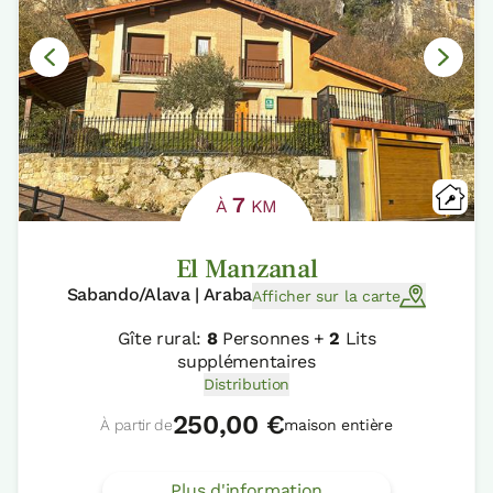
7
À
KM
El Manzanal
Sabando/Alava | Araba
Afficher sur la carte
Gîte rural:
8
Personnes +
2
Lits
supplémentaires
Distribution
250,00 €
À partir de
maison entière
Plus d'information