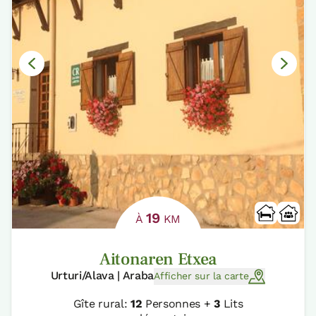
19
À
KM
Aitonaren Etxea
Urturi/Alava | Araba
Afficher sur la carte
Gîte rural:
12
Personnes +
3
Lits