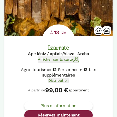
13
À
KM
Izarrate
Apellániz / apilaiz/Alava | Araba
Afficher sur la carte
Agro-tourisme:
12
Personnes +
12
Lits
supplémentaires
Distribution
99,00 €
À partir de
appartment
Plus d'information
Réservez maintenant