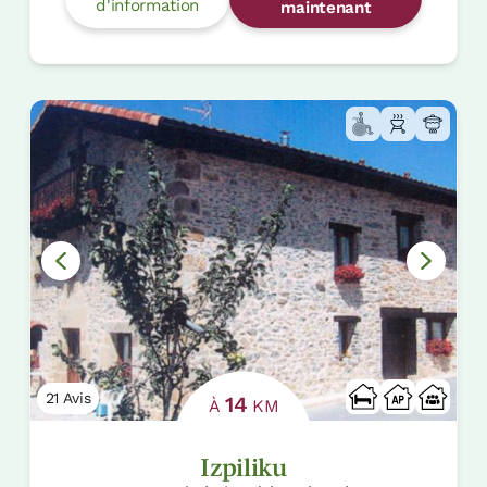
d'information
maintenant
21 Avis
14
À
KM
Izpiliku