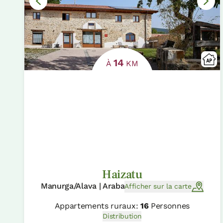
14
À
KM
Haizatu
Manurga/Alava | Araba
Afficher sur la carte
Appartements ruraux:
16
Personnes
Distribution