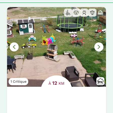
1 Critique
12
À
KM