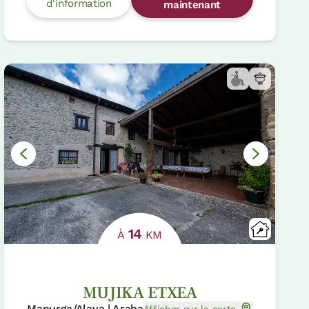
d'information
maintenant
14
À
KM
MUJIKA ETXEA
Manurga/Alava | Araba