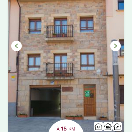
15
À
KM