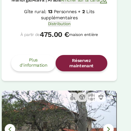
Afficher sur la carte
Gîte rural:
13
Personnes +
2
Lits
supplémentaires
Distribution
475.00 €
À partir de
maison entière
Plus
Réservez
d'information
maintenant