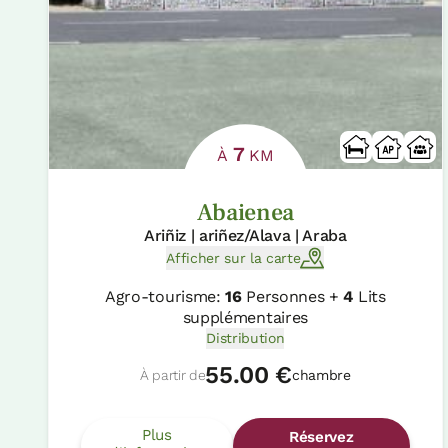
7
À
KM
Abaienea
Ariñiz | ariñez/Alava | Araba
Afficher sur la carte
Agro-tourisme:
16
Personnes +
4
Lits
supplémentaires
Distribution
55.00 €
À partir de
chambre
Plus
Réservez