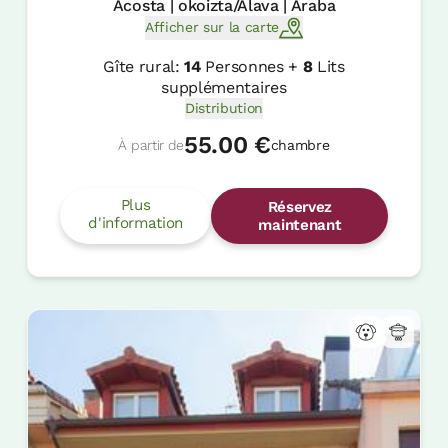
Acosta | okoizta/Alava | Araba
Afficher sur la carte
Gîte rural:
14
Personnes +
8
Lits
supplémentaires
Distribution
55.00 €
À partir de
chambre
Plus
Réservez
d'information
maintenant