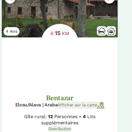
4 Avis
15
À
KM
Bentazar
Elosu/Alava | Araba
Afficher sur la carte
Gîte rural:
12
Personnes +
4
Lits
supplémentaires
Distribution