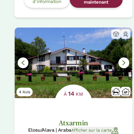
d'information
maintenant
4 Avis
14
À
KM
Atxarmin
Elosu/Alava | Araba
Afficher sur la carte