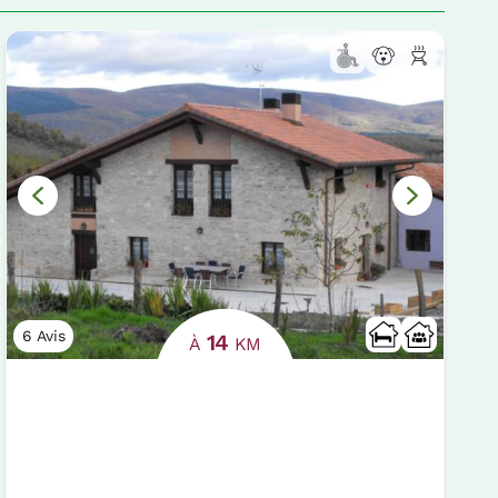
6 Avis
14
À
KM