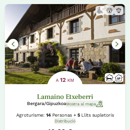
12
A
KM
Lamaino Etxeberri
Bergara/Gipuzkoa
Mostra al mapa
Agroturisme:
14
Personas +
5
Llits supletoris
Distribució