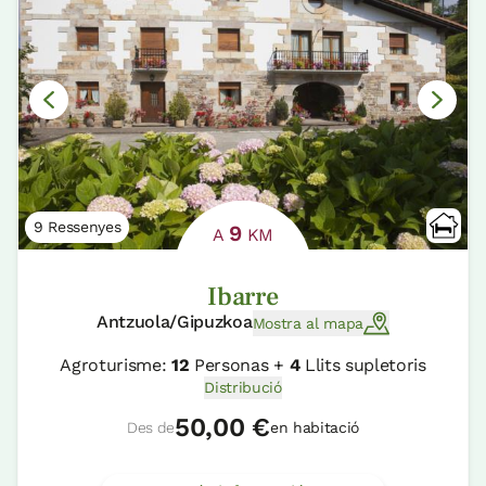
9 Ressenyes
9
A
KM
Ibarre
Antzuola/Gipuzkoa
Mostra al mapa
Agroturisme:
12
Personas +
4
Llits supletoris
Distribució
50,00 €
Des de
en habitació