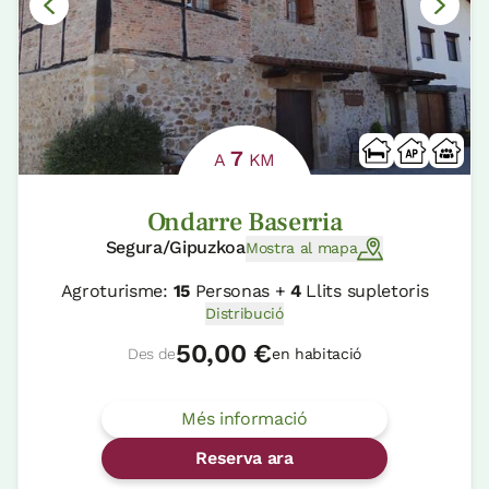
7
A
KM
Ondarre Baserria
Segura/Gipuzkoa
Mostra al mapa
Agroturisme:
15
Personas +
4
Llits supletoris
Distribució
50,00 €
Des de
en habitació
Més informació
Reserva ara