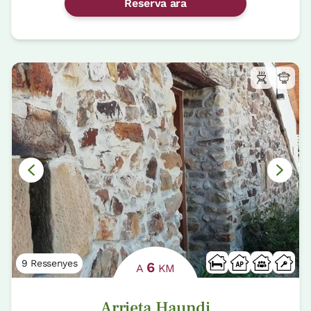
Reserva ara
9 Ressenyes
6
A
KM
Arrieta Haundi