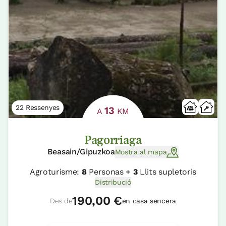
22 Ressenyes
13
A
KM
Pagorriaga
Beasain/Gipuzkoa
Mostra al mapa
Agroturisme:
8
Personas +
3
Llits supletoris
Distribució
190,00 €
Des de
en casa sencera