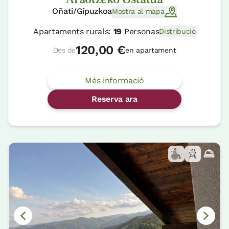
Oñati/Gipuzkoa
Mostra al mapa
Apartaments rurals:
19
Personas
Distribució
120,00 €
Des de
en apartament
Més informació
Reserva ara