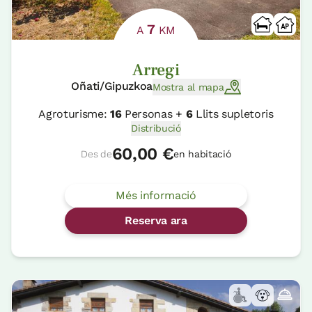
7
A
KM
Arregi
Oñati/Gipuzkoa
Mostra al mapa
Agroturisme:
16
Personas +
6
Llits supletoris
Distribució
60,00 €
Des de
en habitació
Més informació
Reserva ara