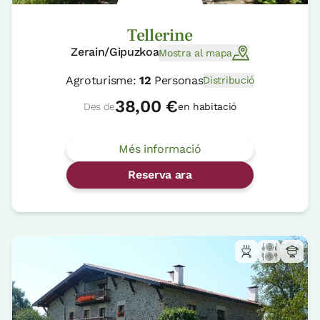
Tellerine
Zerain/Gipuzkoa
Mostra al mapa
Agroturisme:
12
Personas
Distribució
38,00 €
Des de
en habitació
Més informació
Reserva ara