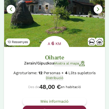
13 Ressenyes
6
A
KM
Oiharte
Zerain/Gipuzkoa
Mostra al mapa
Agroturisme:
12
Personas +
4
Llits supletoris
Distribució
48,00 €
Des de
en habitació
Més informació