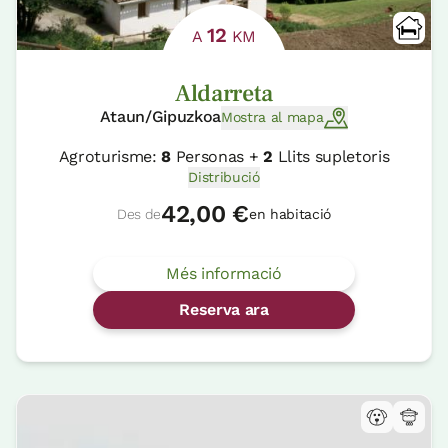
12
A
KM
Aldarreta
Ataun/Gipuzkoa
Mostra al mapa
Agroturisme:
8
Personas +
2
Llits supletoris
Distribució
42,00 €
Des de
en habitació
Més informació
Reserva ara