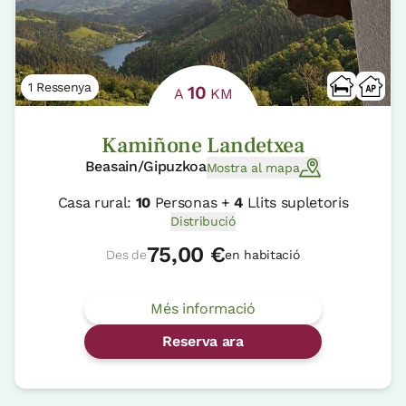
1 Ressenya
10
A
KM
Kamiñone Landetxea
Beasain/Gipuzkoa
Mostra al mapa
Casa rural:
10
Personas +
4
Llits supletoris
Distribució
75,00 €
Des de
en habitació
Més informació
Reserva ara