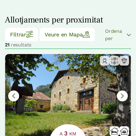
Allotjaments per proximitat
Ordena
Filtrar
Veure en Mapa
per
21
resultats
3
A
KM