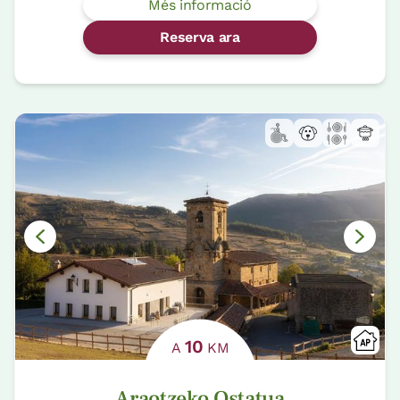
Més informació
Reserva ara
10
A
KM
Araotzeko Ostatua