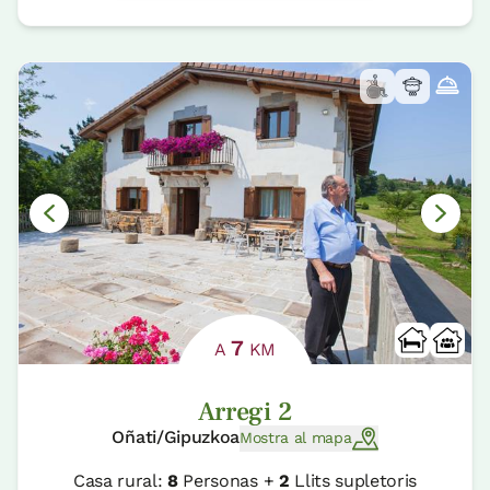
7
A
KM
Arregi 2
Oñati/Gipuzkoa
Mostra al mapa
Casa rural:
8
Personas +
2
Llits supletoris