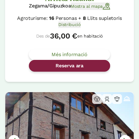
Zegama/Gipuzkoa
Mostra al mapa
Agroturisme:
16
Personas +
8
Llits supletoris
Distribució
36,00 €
Des de
en habitació
Més informació
Reserva ara