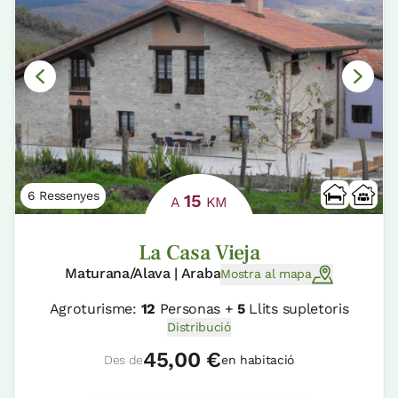
6 Ressenyes
15
A
KM
La Casa Vieja
Maturana/Alava | Araba
Mostra al mapa
Agroturisme:
12
Personas +
5
Llits supletoris
Distribució
45,00 €
Des de
en habitació