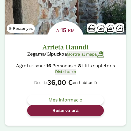
9 Ressenyes
15
A
KM
Arrieta Haundi
Zegama/Gipuzkoa
Mostra al mapa
Agroturisme:
16
Personas +
8
Llits supletoris
Distribució
36,00 €
Des de
en habitació
Més informació
Reserva ara