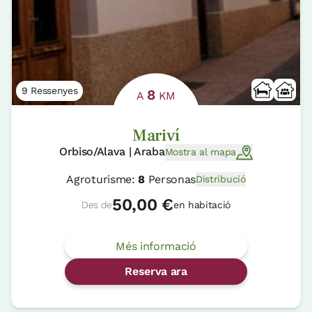
9 Ressenyes
8
A
KM
Mariví
Orbiso/Alava | Araba
Mostra al mapa
Agroturisme:
8
Personas
Distribució
50,00 €
Des de
en habitació
Més informació
Reserva ara