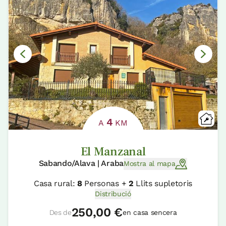
4
A
KM
El Manzanal
Sabando/Alava | Araba
Mostra al mapa
Casa rural:
8
Personas +
2
Llits supletoris
Distribució
250,00 €
Des de
en casa sencera