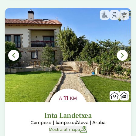
11
A
KM
Inta Landetxea
Campezo | kanpezu/Alava | Araba
Mostra al mapa