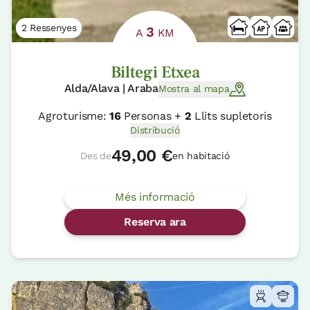
2 Ressenyes
3
A
KM
Biltegi Etxea
Alda/Alava | Araba
Mostra al mapa
Agroturisme:
16
Personas +
2
Llits supletoris
Distribució
49,00 €
Des de
en habitació
Més informació
Reserva ara