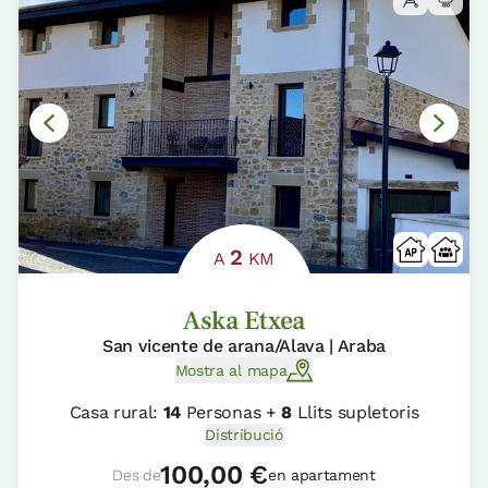
2
A
KM
Aska Etxea
San vicente de arana/Alava | Araba
Mostra al mapa
Casa rural:
14
Personas +
8
Llits supletoris
Distribució
100,00 €
Des de
en apartament