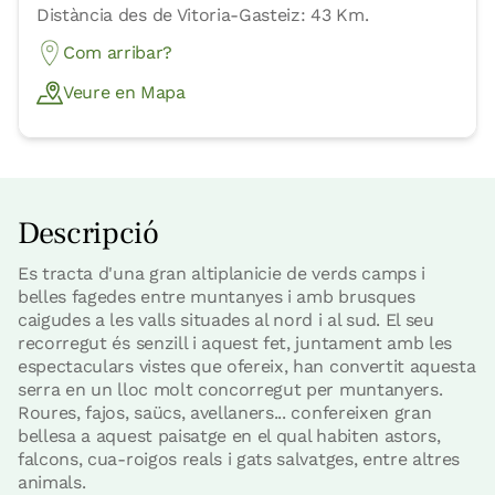
Distància des de Vitoria-Gasteiz: 43 Km.
Com arribar?
Veure en Mapa
Descripció
Es tracta d'una gran altiplanicie de verds camps i
belles fagedes entre muntanyes i amb brusques
caigudes a les valls situades al nord i al sud. El seu
recorregut és senzill i aquest fet, juntament amb les
espectaculars vistes que ofereix, han convertit aquesta
serra en un lloc molt concorregut per muntanyers.
Roures, fajos, saücs, avellaners... confereixen gran
bellesa a aquest paisatge en el qual habiten astors,
falcons, cua-roigos reals i gats salvatges, entre altres
animals.