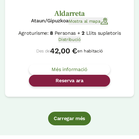
Aldarreta
Ataun/Gipuzkoa
Mostra al mapa
Agroturisme:
8
Personas +
2
Llits supletoris
Distribució
42,00 €
Des de
en habitació
Més informació
Reserva ara
Carregar més