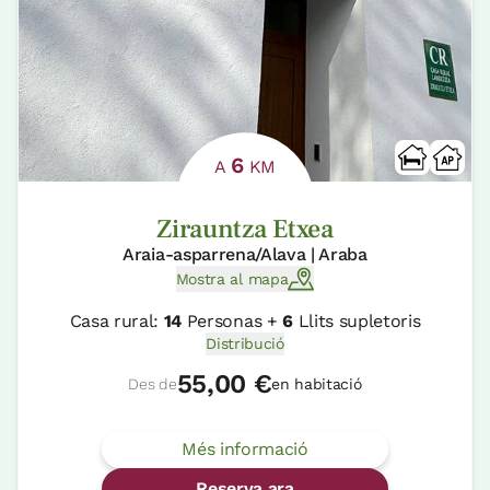
6
A
KM
Zirauntza Etxea
Araia-asparrena/Alava | Araba
Mostra al mapa
Casa rural:
14
Personas +
6
Llits supletoris
Distribució
55,00 €
Des de
en habitació
Més informació
Reserva ara