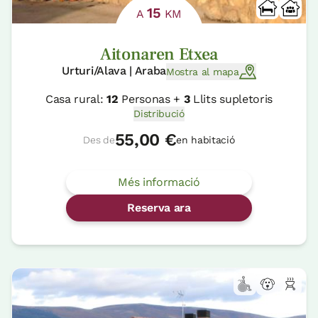
15
A
KM
Aitonaren Etxea
Urturi/Alava | Araba
Mostra al mapa
Casa rural:
12
Personas +
3
Llits supletoris
Distribució
55,00 €
Des de
en habitació
Més informació
Reserva ara