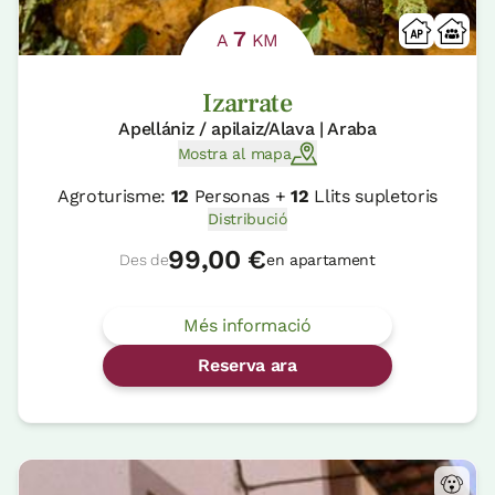
7
A
KM
Izarrate
Apellániz / apilaiz/Alava | Araba
Mostra al mapa
Agroturisme:
12
Personas +
12
Llits supletoris
Distribució
99,00 €
Des de
en apartament
Més informació
Reserva ara