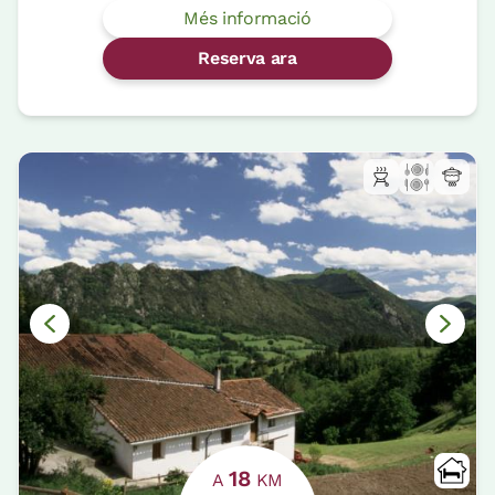
Més informació
Reserva ara
18
A
KM