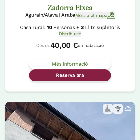
Zadorra Etxea
Agurain/Alava | Araba
Mostra al mapa
Casa rural:
10
Personas +
3
Llits supletoris
Distribució
40,00 €
Des de
en habitació
Més informació
Reserva ara