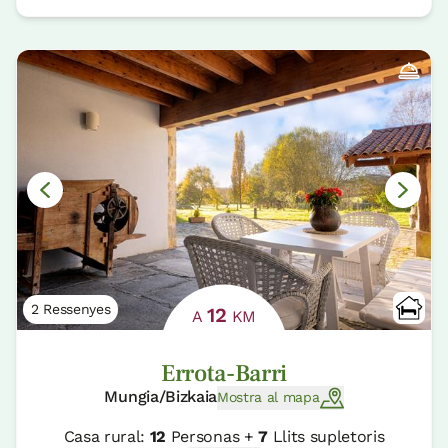
2 Ressenyes
12
A
KM
Errota-Barri
Mungia/Bizkaia
Mostra al mapa
Casa rural:
12
Personas +
7
Llits supletoris