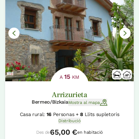
15
A
KM
Arrizurieta
Bermeo/Bizkaia
Mostra al mapa
Casa rural:
16
Personas +
8
Llits supletoris
Distribució
65,00 €
Des de
en habitació