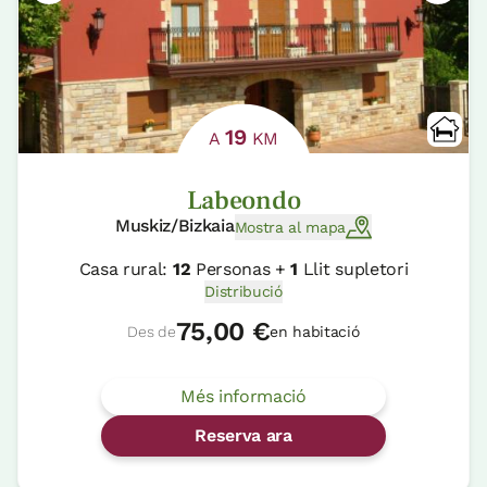
19
A
KM
Labeondo
Muskiz/Bizkaia
Mostra al mapa
Casa rural:
12
Personas +
1
Llit supletori
Distribució
75,00 €
Des de
en habitació
Més informació
Reserva ara