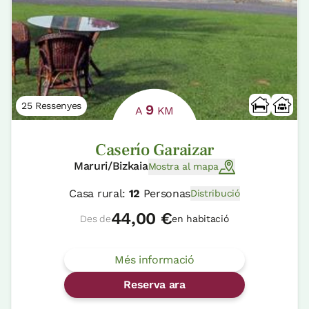
25 Ressenyes
9
A
KM
Caserío Garaizar
Maruri/Bizkaia
Mostra al mapa
Casa rural:
12
Personas
Distribució
44,00 €
Des de
en habitació
Més informació
Reserva ara