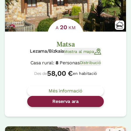
20
A
KM
Matsa
Lezama/Bizkaia
Mostra al mapa
Casa rural:
8
Personas
Distribució
58,00 €
Des de
en habitació
Més informació
Reserva ara