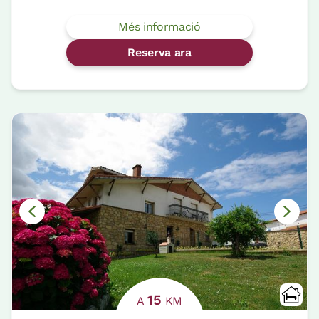
Més informació
Reserva ara
15
A
KM