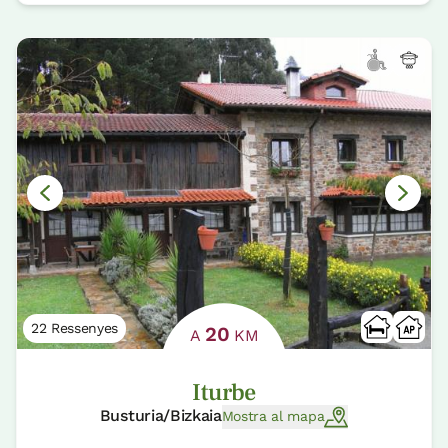
22 Ressenyes
20
A
KM
Iturbe
Busturia/Bizkaia
Mostra al mapa