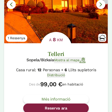
1 Ressenya
8
A
KM
Telleri
Sopela/Bizkaia
Mostra al mapa
Casa rural:
12
Personas +
6
Llits supletoris
Distribució
99,00 €
Des de
en habitació
Més informació
Reserva ara