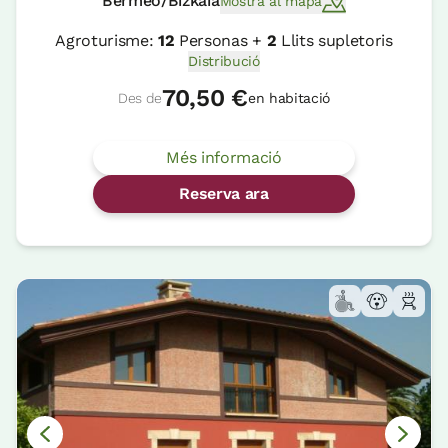
Bermeo/Bizkaia
Mostra al mapa
Agroturisme:
12
Personas +
2
Llits supletoris
Distribució
70,50 €
Des de
en habitació
Més informació
Reserva ara