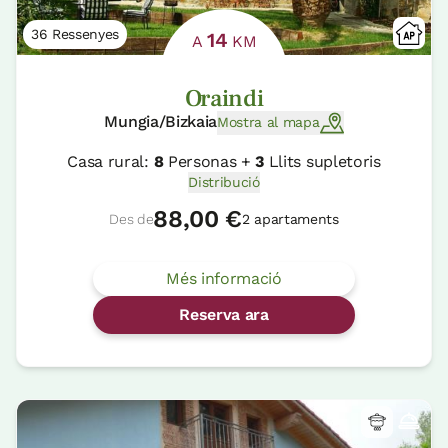
36 Ressenyes
14
A
KM
Oraindi
Mungia/Bizkaia
Mostra al mapa
Casa rural:
8
Personas +
3
Llits supletoris
Distribució
88,00 €
Des de
2 apartaments
Més informació
Reserva ara