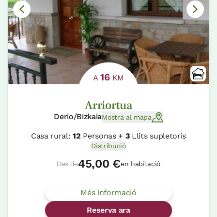
16
A
KM
Arriortua
Derio/Bizkaia
Mostra al mapa
Casa rural:
12
Personas +
3
Llits supletoris
Distribució
45,00 €
Des de
en habitació
Més informació
Reserva ara