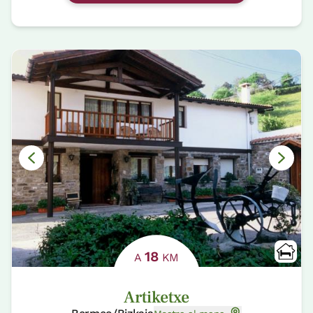
18
A
KM
Artiketxe