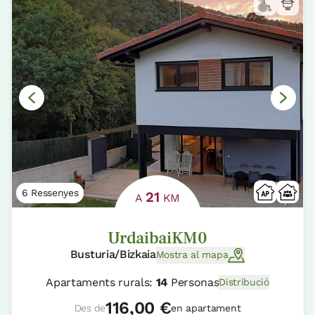
6 Ressenyes
21
A
KM
UrdaibaiKM0
Busturia/Bizkaia
Mostra al mapa
Apartaments rurals:
14
Personas
Distribució
116,00 €
Des de
en apartament