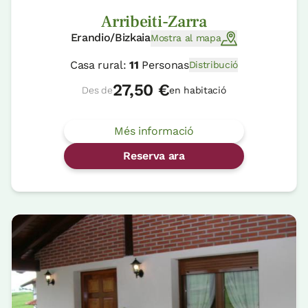
Arribeiti-Zarra
Erandio/Bizkaia
Mostra al mapa
Casa rural:
11
Personas
Distribució
27,50 €
Des de
en habitació
Més informació
Reserva ara