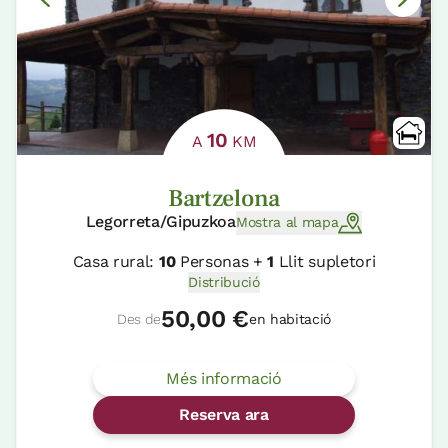
10
A
KM
Bartzelona
Legorreta/Gipuzkoa
Mostra al mapa
Casa rural:
10
Personas +
1
Llit supletori
Distribució
50,00 €
Des de
en habitació
Més informació
Reserva ara