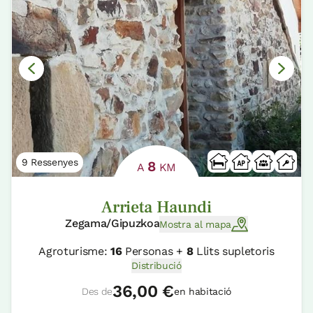
9 Ressenyes
8
A
KM
Arrieta Haundi
Zegama/Gipuzkoa
Mostra al mapa
Agroturisme:
16
Personas +
8
Llits supletoris
Distribució
36,00 €
Des de
en habitació