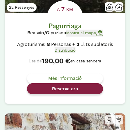
22 Ressenyes
7
A
KM
Pagorriaga
Beasain/Gipuzkoa
Mostra al mapa
Agroturisme:
8
Personas +
3
Llits supletoris
Distribució
190,00 €
Des de
en casa sencera
Més informació
Reserva ara