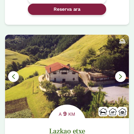
Reserva ara
9
A
KM
Lazkao etxe