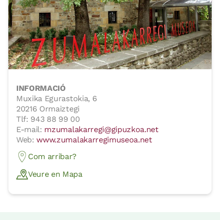
INFORMACIÓ
Muxika Egurastokia, 6
20216 Ormaiztegi
Tlf: 943 88 99 00
E-mail:
mzumalakarregi@gipuzkoa.net
Web:
www.zumalakarregimuseoa.net
Com arribar?
Veure en Mapa