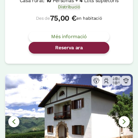
Casa rural:
10
Personas +
4
Llits supletoris
Distribució
75,00 €
Des de
en habitació
Més informació
Reserva ara