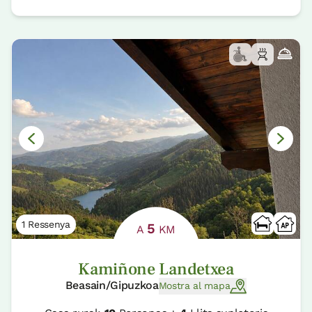
1 Ressenya
5
A
KM
Kamiñone Landetxea
Beasain/Gipuzkoa
Mostra al mapa