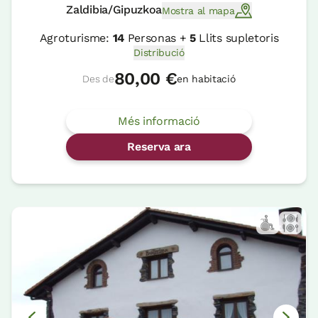
Zaldibia/Gipuzkoa
Mostra al mapa
Agroturisme:
14
Personas +
5
Llits supletoris
Distribució
80,00 €
Des de
en habitació
Més informació
Reserva ara