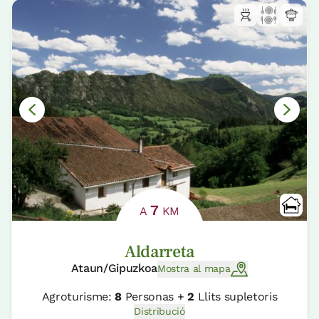
7
A
KM
Aldarreta
Ataun/Gipuzkoa
Mostra al mapa
Agroturisme:
8
Personas +
2
Llits supletoris
Distribució