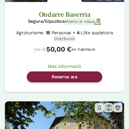
Ondarre Baserria
Segura/Gipuzkoa
Mostra al mapa
Agroturisme:
15
Personas +
4
Llits supletoris
Distribució
50,00 €
Des de
en habitació
Més informació
Reserva ara