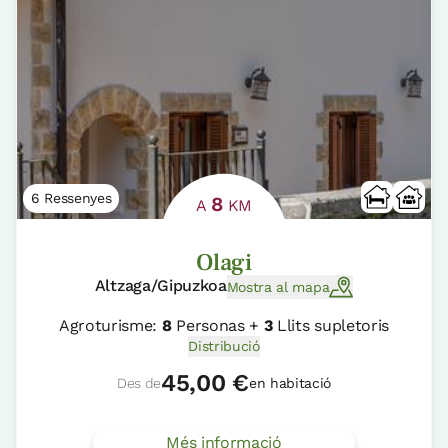
6 Ressenyes
8
A
KM
Olagi
Altzaga/Gipuzkoa
Mostra al mapa
Agroturisme:
8
Personas +
3
Llits supletoris
Distribució
45,00 €
Des de
en habitació
Més informació