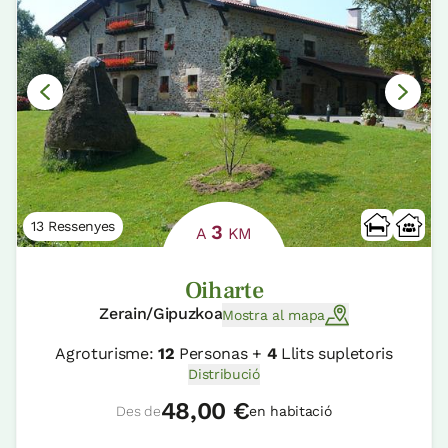
13 Ressenyes
3
A
KM
Oiharte
Zerain/Gipuzkoa
Mostra al mapa
Agroturisme:
12
Personas +
4
Llits supletoris
Distribució
48,00 €
Des de
en habitació