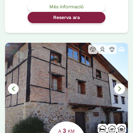
Més informació
Reserva ara
3
A
KM