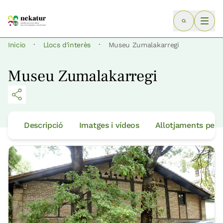
·
·
Inicio
Llocs d'interès
Museu Zumalakarregi
Museu Zumalakarregi
Descripció
Imatges i vídeos
Allotjaments per 