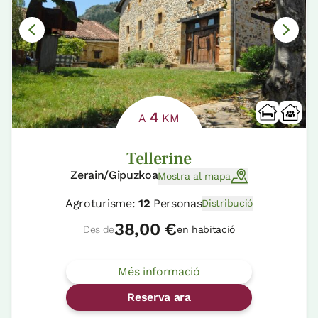
4
A
KM
Tellerine
Zerain/Gipuzkoa
Mostra al mapa
Agroturisme:
12
Personas
Distribució
38,00 €
Des de
en habitació
Més informació
Reserva ara