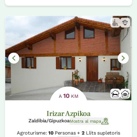
10
A
KM
Irizar Azpikoa
Zaldibia/Gipuzkoa
Mostra al mapa
Agroturisme:
10
Personas +
2
Llits supletoris