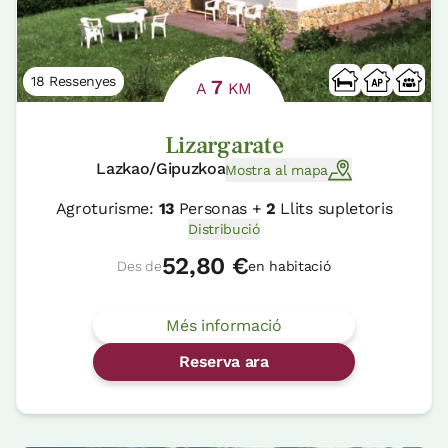
18 Ressenyes
7
A
KM
Lizargarate
Lazkao/Gipuzkoa
Mostra al mapa
Agroturisme:
13
Personas +
2
Llits supletoris
Distribució
52,80 €
Des de
en habitació
Més informació
Reserva ara