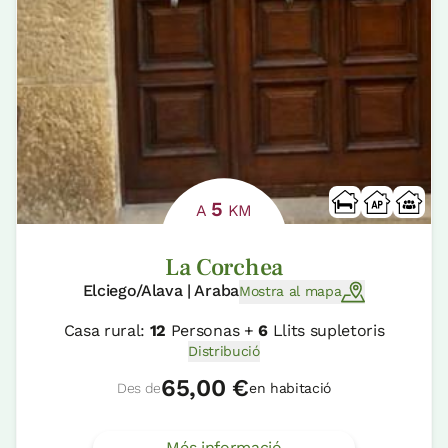
5
A
KM
La Corchea
Elciego/Alava | Araba
Mostra al mapa
Casa rural:
12
Personas +
6
Llits supletoris
Distribució
65,00 €
Des de
en habitació
Més informació