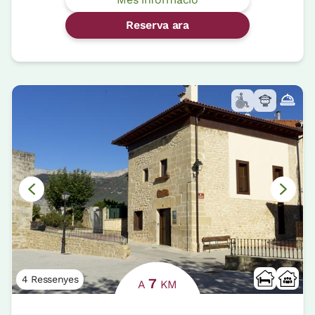
Reserva ara
4 Ressenyes
7
A
KM