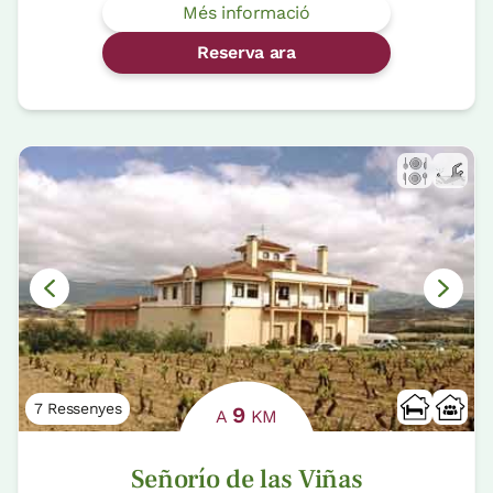
Més informació
Reserva ara
7 Ressenyes
9
A
KM
Señorío de las Viñas