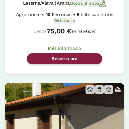
Laserna/Alava | Araba
Mostra al mapa
Agroturisme:
10
Personas +
5
Llits supletoris
Distribució
75,00 €
Des de
en habitació
Més informació
Reserva ara