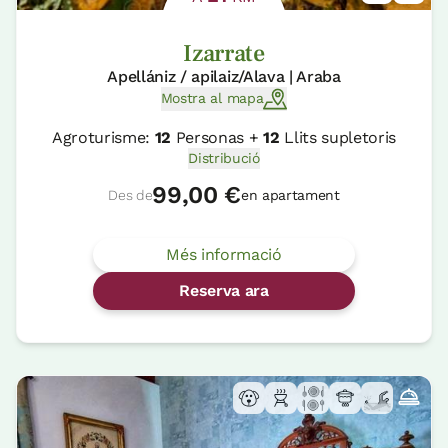
Izarrate
Apellániz / apilaiz/Alava | Araba
Mostra al mapa
Agroturisme:
12
Personas +
12
Llits supletoris
Distribució
99,00 €
Des de
en apartament
Més informació
Reserva ara