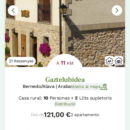
21 Ressenyes
11
A
KM
Gaztelubidea
Bernedo/Alava | Araba
Mostra al mapa
Casa rural:
10
Personas +
2
Llits supletoris
Distribució
121,00 €
Des de
2 apartaments