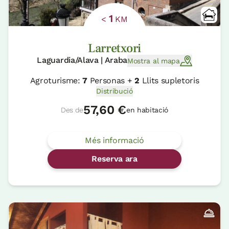
1
<
KM
Larretxori
Laguardia/Alava | Araba
Mostra al mapa
Agroturisme:
7
Personas +
2
Llits supletoris
Distribució
57,60 €
Des de
en habitació
Més informació
Reserva ara