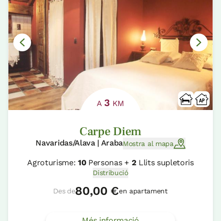
3
A
KM
Carpe Diem
Navaridas/Alava | Araba
Mostra al mapa
Agroturisme:
10
Personas +
2
Llits supletoris
Distribució
80,00 €
Des de
en apartament
Més informació