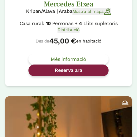
Mercedes Etxea
Kripan/Alava | Araba
Mostra al mapa
Casa rural:
10
Personas +
4
Llits supletoris
Distribució
45,00 €
Des de
en habitació
Més informació
Reserva ara