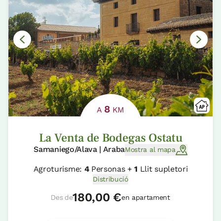
8
A
KM
La Venta de Bodegas Ostatu
Samaniego/Alava | Araba
Mostra al mapa
Agroturisme:
4
Personas +
1
Llit supletori
Distribució
180,00 €
Des de
en apartament