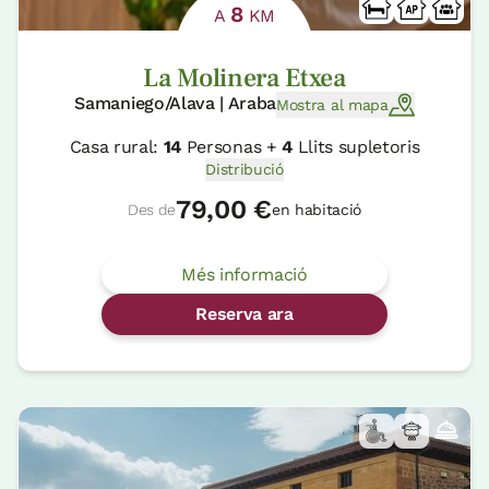
8
A
KM
La Molinera Etxea
Samaniego/Alava | Araba
Mostra al mapa
Casa rural:
14
Personas +
4
Llits supletoris
Distribució
79,00 €
Des de
en habitació
Més informació
Reserva ara