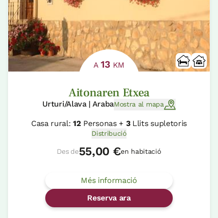
13
A
KM
Aitonaren Etxea
Urturi/Alava | Araba
Mostra al mapa
Casa rural:
12
Personas +
3
Llits supletoris
Distribució
55,00 €
Des de
en habitació
Més informació
Reserva ara