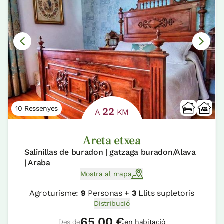
10 Ressenyes
22
A
KM
Areta etxea
Salinillas de buradon | gatzaga buradon/Alava
| Araba
Mostra al mapa
Agroturisme:
9
Personas +
3
Llits supletoris
Distribució
65,00 €
Des de
en habitació