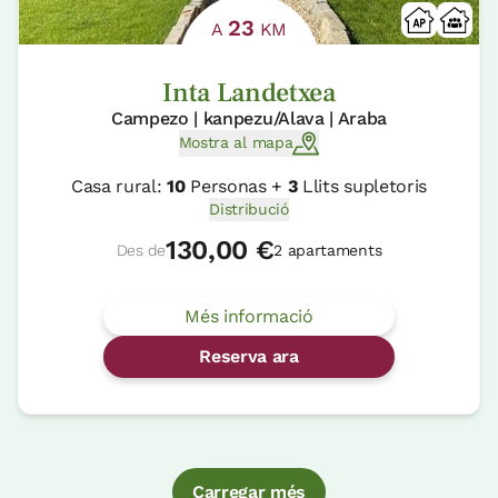
23
A
KM
Inta Landetxea
Campezo | kanpezu/Alava | Araba
Mostra al mapa
Casa rural:
10
Personas +
3
Llits supletoris
Distribució
130,00 €
Des de
2 apartaments
Més informació
Reserva ara
Carregar més