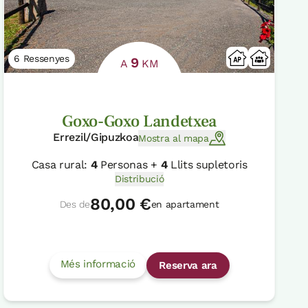
6 Ressenyes
9
A
KM
Goxo-Goxo Landetxea
Errezil/Gipuzkoa
Mostra al mapa
Casa rural:
4
Personas +
4
Llits supletoris
Distribució
80,00 €
Des de
en apartament
Més informació
Reserva ara