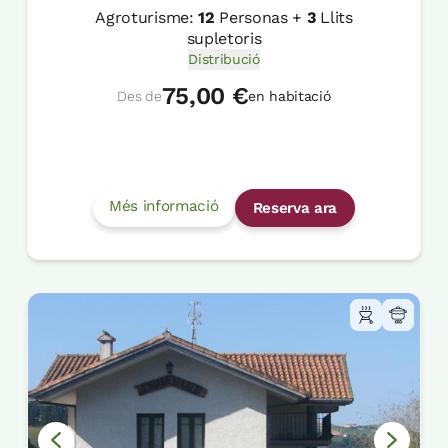
Agroturisme:
12
Personas +
3
Llits
supletoris
Distribució
75,00 €
Des de
en habitació
Més informació
Reserva ara