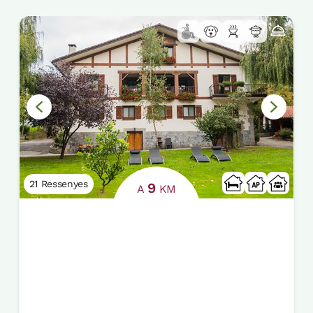
21 Ressenyes
9
A
KM