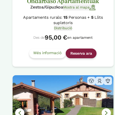
Ondarbaso Apartamentuak
Zestoa/Gipuzkoa
Mostra al mapa
Apartaments rurals:
15
Personas +
5
Llits
supletoris
Distribució
95,00 €
Des de
en apartament
Més informació
Reserva ara