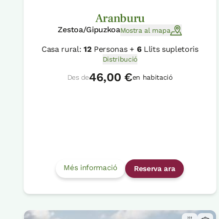
Aranburu
Zestoa/Gipuzkoa
Mostra al mapa
Casa rural:
12
Personas +
6
Llits supletoris
Distribució
46,00 €
Des de
en habitació
Més informació
Reserva ara