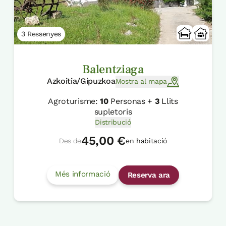
3 Ressenyes
Balentziaga
Azkoitia/Gipuzkoa
Mostra al mapa
Agroturisme:
10
Personas +
3
Llits
supletoris
Distribució
45,00 €
Des de
en habitació
Més informació
Reserva ara