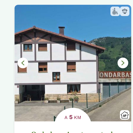
5
A
KM