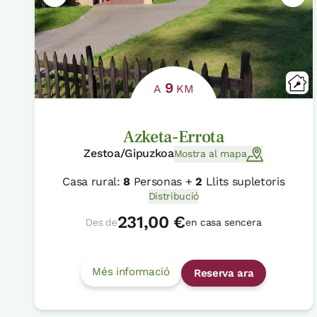
9
A
KM
Azketa-Errota
Zestoa/Gipuzkoa
Mostra al mapa
Casa rural:
8
Personas +
2
Llits supletoris
Distribució
231,00 €
Des de
en casa sencera
Més informació
Reserva ara