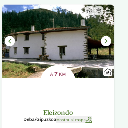
7
A
KM
Eleizondo
Deba/Gipuzkoa
Mostra al mapa