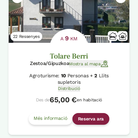
22 Ressenyes
9
A
KM
Tolare Berri
Zestoa/Gipuzkoa
Mostra al mapa
Agroturisme:
10
Personas +
2
Llits
supletoris
Distribució
65,00 €
Des de
en habitació
Més informació
Reserva ara