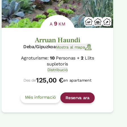
9
A
KM
Arruan Haundi
Deba/Gipuzkoa
Mostra al mapa
Agroturisme:
10
Personas +
2
Llits
supletoris
Distribució
125,00 €
Des de
en apartament
Més informació
Reserva ara