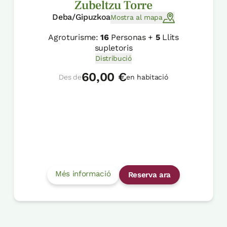
Zubeltzu Torre
Deba/Gipuzkoa
Mostra al mapa
Agroturisme:
16
Personas +
5
Llits
supletoris
Distribució
60,00 €
Des de
en habitació
Més informació
Reserva ara