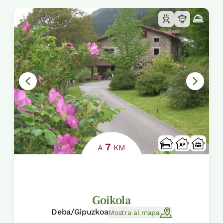
7
A
KM
Goikola
Deba/Gipuzkoa
Mostra al mapa