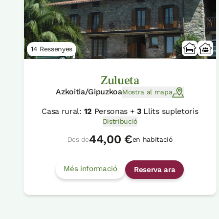
14 Ressenyes
Zulueta
Azkoitia/Gipuzkoa
Mostra al mapa
Casa rural:
12
Personas +
3
Llits supletoris
Distribució
44,00 €
Des de
en habitació
Més informació
Reserva ara