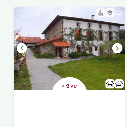
9
A
KM