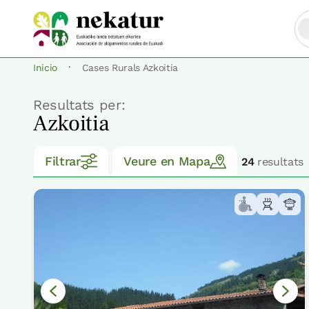
·
Inicio
Cases Rurals Azkoitia
Resultats per:
Azkoitia
Filtrar
Veure en Mapa
24
resultats