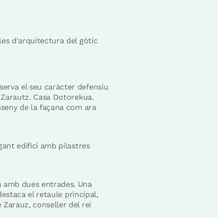
les d'arquitectura del gòtic
serva el seu caràcter defensiu
e Zarautz. Casa Dotorekua.
isseny de la façana com ara
gant edifici amb pilastres
na amb dues entrades. Una
destaca el retaule principal,
 Zarauz, conseller del rei