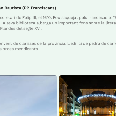
n Bautista (PP. Franciscans)
.
retari de Felip III, el 1610. Fou saquejat pels francesos el 1
a seva biblioteca alberga un important fons sobre la literat
 Flandes del segle XVI.
onvent de clarisses de la província. L'edifici de pedra de carre
ls ordes mendicants.