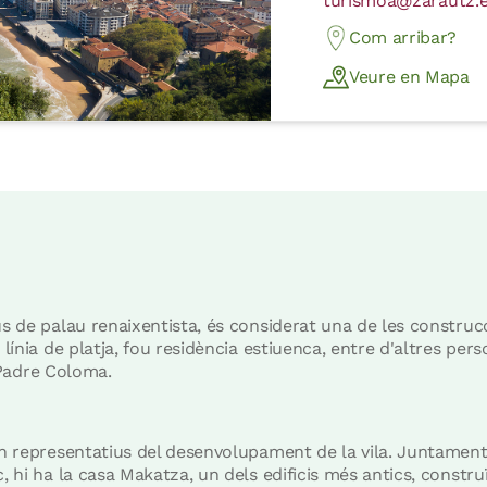
turismoa@zarautz.
Com arribar?
Veure en Mapa
pus de palau renaixentista, és considerat una de les constr
 línia de platja, fou residència estiuenca, entre d'altres per
a Padre Coloma.
són representatius del desenvolupament de la vila. Juntament
, hi ha la casa Makatza, un dels edificis més antics, constru