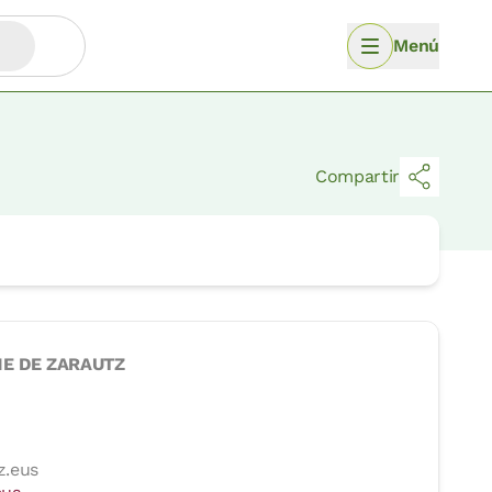
Menú
Compartir
ME DE ZARAUTZ
z.eus