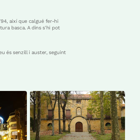
794, així que calgué fer-hi
ura basca. A dins s'hi pot
u és senzill i auster, seguint