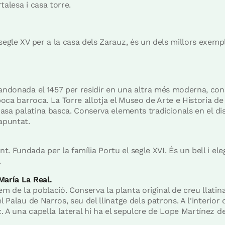
talesa i casa torre.
segle XV per a la casa dels Zarauz, és un dels millors exemp
bandonada el 1457 per residir en una altra més moderna, con
època barroca. La Torre allotja el Museo de Arte e Historia d
 casa palatina basca. Conserva elements tradicionals en el d
apuntat.
. Fundada per la família Portu el segle XVI. És un bell i ele
.
María La Real.
m de la població. Conserva la planta original de creu llati
l Palau de Narros, seu del llinatge dels patrons. A l'interior 
 A una capella lateral hi ha el sepulcre de Lope Martínez de