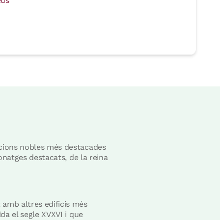
eus
uccions nobles més destacades
sonatges destacats, de la reina
 amb altres edificis més
ïda el segle XVXVI i que