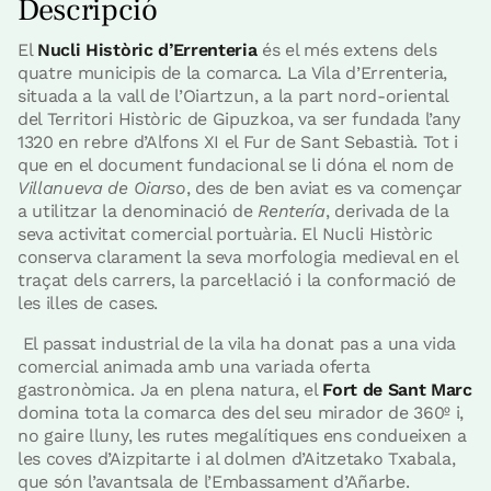
Descripció
El
Nucli Històric d’Errenteria
és el més extens dels
quatre municipis de la comarca. La Vila d’Errenteria,
situada a la vall de l’Oiartzun, a la part nord-oriental
del Territori Històric de Gipuzkoa, va ser fundada l’any
1320 en rebre d’Alfons XI el Fur de Sant Sebastià. Tot i
que en el document fundacional se li dóna el nom de
Villanueva de Oiarso
, des de ben aviat es va començar
a utilitzar la denominació de
Rentería
, derivada de la
seva activitat comercial portuària. El Nucli Històric
conserva clarament la seva morfologia medieval en el
traçat dels carrers, la parcel·lació i la conformació de
les illes de cases.
El passat industrial de la vila ha donat pas a una vida
comercial animada amb una variada oferta
gastronòmica. Ja en plena natura, el
Fort de Sant Marc
domina tota la comarca des del seu mirador de 360º i,
no gaire lluny, les rutes megalítiques ens condueixen a
les coves d’Aizpitarte i al dolmen d’Aitzetako Txabala,
que són l’avantsala de l’Embassament d’Añarbe.