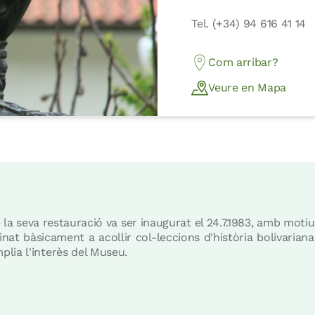
Tel. (+34) 94 616 41 14
Com arribar?
Veure en Mapa
e la seva restauració va ser inaugurat el 24.7.1983, amb moti
nat bàsicament a acollir col-leccions d'història bolivariana
lia l'interès del Museu.