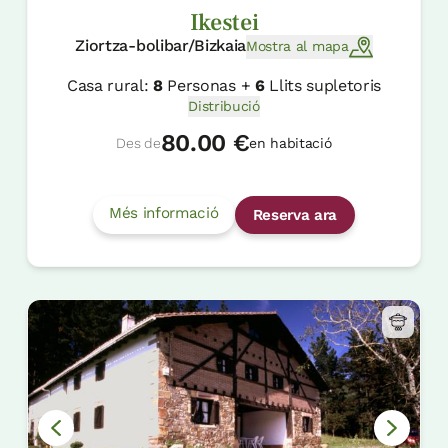
Ikestei
Ziortza-bolibar/Bizkaia
Mostra al mapa
Casa rural:
8
Personas +
6
Llits supletoris
Distribució
80.00 €
Des de
en habitació
Més informació
Reserva ara