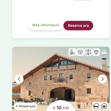
Més informació
Reserva ara
4 Ressenyes
10
A
KM