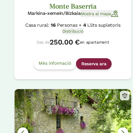
Monte Baserria
Markina-xemein/Bizkaia
Mostra al mapa
Casa rural:
16
Personas +
4
Llits supletoris
Distribució
250.00 €
Des de
en apartament
Més informació
Reserva ara