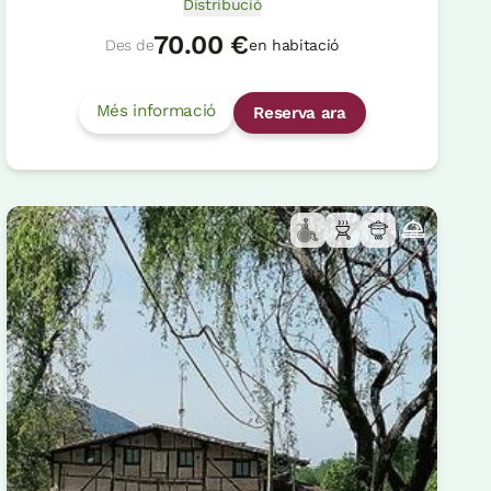
Distribució
70.00 €
Des de
en habitació
Més informació
Reserva ara