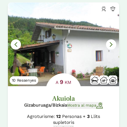
10 Ressenyes
9
A
KM
Akuiola
Gizaburuaga/Bizkaia
Mostra al mapa
Agroturisme:
12
Personas +
3
Llits
supletoris