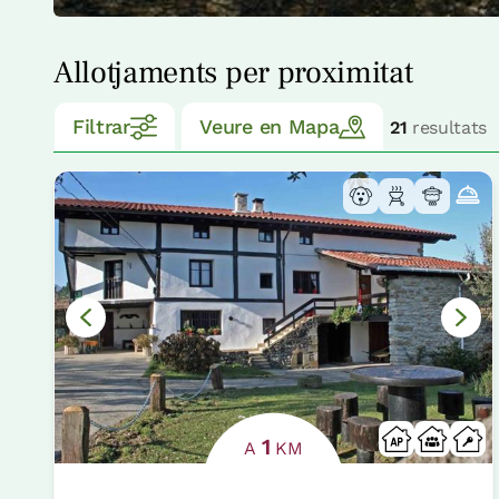
Allotjaments per proximitat
Filtrar
Veure en Mapa
21
resultats
1
A
KM