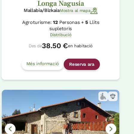
Longa Nagusia
Mallabia/Bizkaia
Mostra al mapa
Agroturisme:
12
Personas +
5
Llits
supletoris
Distribució
38.50 €
Des de
en habitació
Més informació
Reserva ara