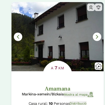
7
A
KM
Amamana
Markina-xemein/Bizkaia
Mostra al mapa
Casa rural:
10
Personas
Distribució