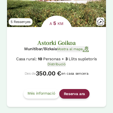
5 Ressenyes
5
A
KM
Astorki Goikoa
Munitibar/Bizkaia
Mostra al mapa
Casa rural:
10
Personas +
3
Llits supletoris
Distribució
350.00 €
Des de
en casa sencera
Més informació
Reserva ara