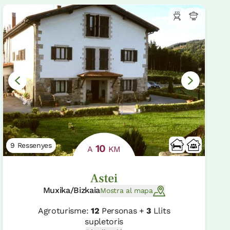
9 Ressenyes
10
A
KM
Astei
Muxika/Bizkaia
Mostra al mapa
Agroturisme:
12
Personas +
3
Llits
supletoris