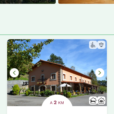
2
A
KM