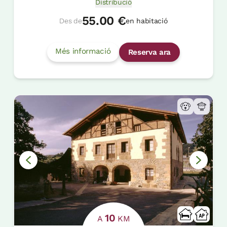
Distribució
55.00 €
Des de
en habitació
Més informació
Reserva ara
10
A
KM