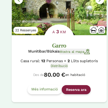
22 Ressenyes
3
A
KM
Garro
Munitibar/Bizkaia
Mostra al mapa
Casa rural:
12
Personas +
2
Llits supletoris
Distribució
80.00 €
Des de
en habitació
Més informació
Reserva ara