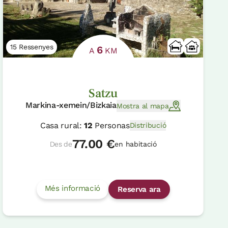
15 Ressenyes
6
A
KM
Satzu
Markina-xemein/Bizkaia
Mostra al mapa
Casa rural:
12
Personas
Distribució
77.00 €
Des de
en habitació
Més informació
Reserva ara