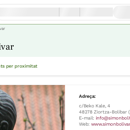
var
ivar
ts per proximitat
Adreça:
c/Beko Kale, 4
48278 Ziortza-Boliba
E-mail:
info@simonbol
Web:
www.simonboliva