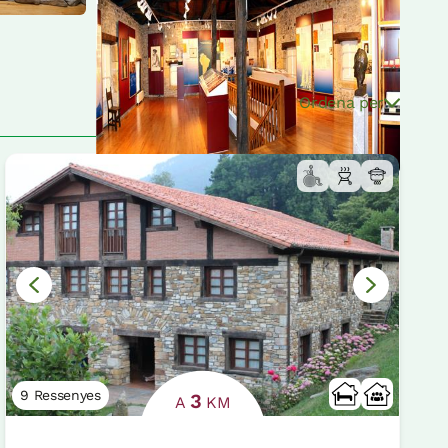
Ordena per
9 Ressenyes
3
A
KM