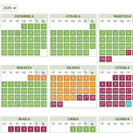
URTARRILA
OTSAILA
MARTXOA
al.
ar.
az.
og.
or.
lr.
ig.
al.
ar.
az.
og.
or.
lr.
ig.
al.
ar.
az.
og.
or.
1
2
3
4
1
5
6
7
8
9
10
11
2
3
4
5
6
7
8
2
3
4
5
6
12
13
14
15
16
17
18
9
10
11
12
13
14
15
9
10
11
12
13
19
20
21
22
23
24
25
16
17
18
19
20
21
22
16
17
18
19
20
26
27
28
29
30
31
23
24
25
26
27
28
23
24
25
26
27
30
31
MAIATZA
EKAINA
UZTAILA
al.
ar.
az.
og.
or.
lr.
ig.
al.
ar.
az.
og.
or.
lr.
ig.
al.
ar.
az.
og.
or.
1
2
3
1
2
3
1
2
3
4
5
6
7
4
5
6
7
8
9
10
6
7
8
9
10
8
9
10
11
12
13
14
11
12
13
14
15
16
17
13
14
15
16
17
15
16
17
18
19
20
21
18
19
20
21
22
23
24
20
21
22
23
24
22
23
24
25
26
27
28
25
26
27
28
29
30
31
27
28
29
30
31
29
30
IRAILA
URRIA
AZAROA
al.
ar.
az.
og.
or.
lr.
ig.
al.
ar.
az.
og.
or.
lr.
ig.
al.
ar.
az.
og.
or.
1
2
3
4
5
6
1
2
3
4