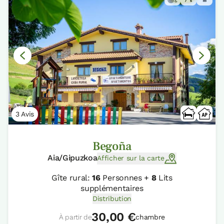
3 Avis
Begoña
Aia/Gipuzkoa
Afficher sur la carte
Gîte rural:
16
Personnes +
8
Lits
supplémentaires
Distribution
30,00 €
À partir de
chambre