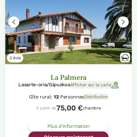
3 Avis
La Palmera
Lasarte-oria/Gipuzkoa
Afficher sur la carte
Gîte rural:
12
Personnes
Distribution
75,00 €
À partir de
chambre
Plus d'information