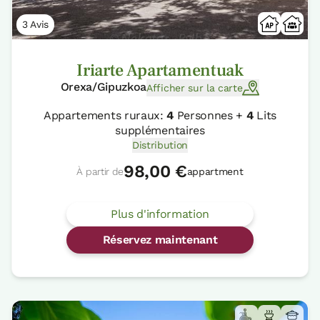
3 Avis
Iriarte Apartamentuak
Orexa/Gipuzkoa
Afficher sur la carte
Appartements ruraux:
4
Personnes +
4
Lits
supplémentaires
Distribution
98,00 €
À partir de
appartment
Plus d'information
Réservez maintenant