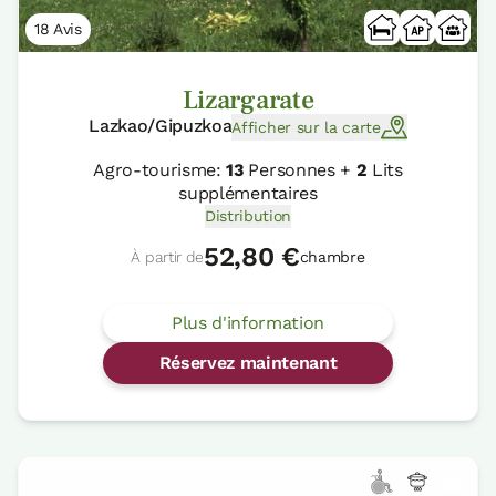
18 Avis
Lizargarate
Lazkao/Gipuzkoa
Afficher sur la carte
Agro-tourisme:
13
Personnes +
2
Lits
supplémentaires
Distribution
52,80 €
À partir de
chambre
Plus d'information
Réservez maintenant