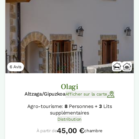
6 Avis
Olagi
Altzaga/Gipuzkoa
Afficher sur la carte
Agro-tourisme:
8
Personnes +
3
Lits
supplémentaires
Distribution
45,00 €
À partir de
chambre