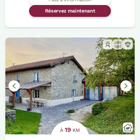
Réservez maintenant
19
À
KM