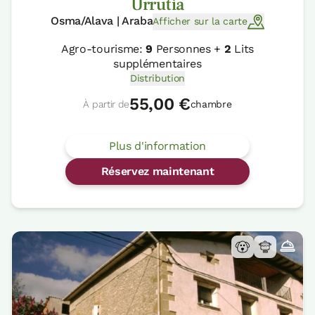
Urrutia
Osma/Alava | Araba
Afficher sur la carte
Agro-tourisme:
9
Personnes +
2
Lits
supplémentaires
Distribution
55,00 €
À partir de
chambre
Plus d'information
Réservez maintenant