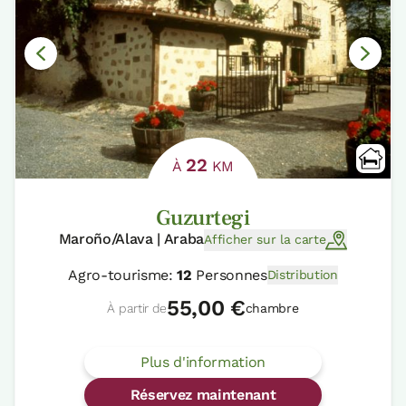
22
À
KM
Guzurtegi
Maroño/Alava | Araba
Afficher sur la carte
Agro-tourisme:
12
Personnes
Distribution
55,00 €
À partir de
chambre
Plus d'information
Réservez maintenant