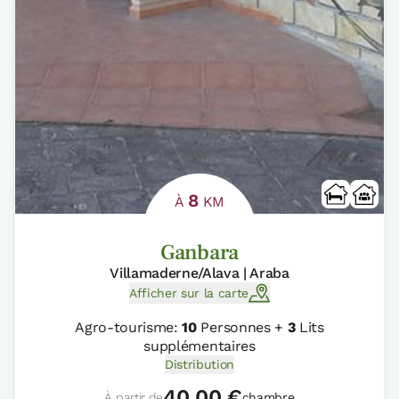
8
À
KM
Ganbara
Villamaderne/Alava | Araba
Afficher sur la carte
Agro-tourisme:
10
Personnes +
3
Lits
supplémentaires
Distribution
40,00 €
À partir de
chambre