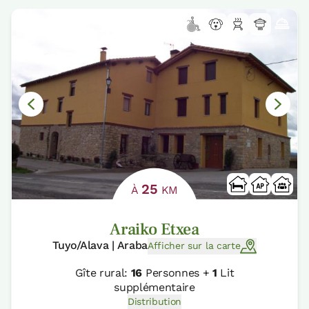
25
À
KM
Araiko Etxea
Tuyo/Alava | Araba
Afficher sur la carte
Gîte rural:
16
Personnes +
1
Lit
supplémentaire
Distribution