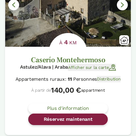
4
À
KM
Caserío Montehermoso
Astulez/Alava | Araba
Afficher sur la carte
Appartements ruraux:
11
Personnes
Distribution
140,00 €
À partir de
appartment
Plus d'information
Réservez maintenant