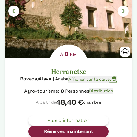
8
À
KM
Herranetxe
Boveda/Alava | Araba
Afficher sur la carte
Agro-tourisme:
8
Personnes
Distribution
48,40 €
À partir de
chambre
Plus d'information
Réservez maintenant