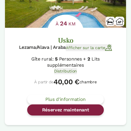
24
À
KM
Usko
Lezama/Alava | Araba
Afficher sur la carte
Gîte rural:
5
Personnes +
2
Lits
supplémentaires
Distribution
40,00 €
À partir de
chambre
Plus d'information
Réservez maintenant