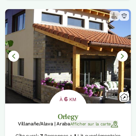
6
À
KM
Orlegy
Villanañe/Alava | Araba
Afficher sur la carte
Gîte rural:
7
Personnes +
1
Lit supplémentaire