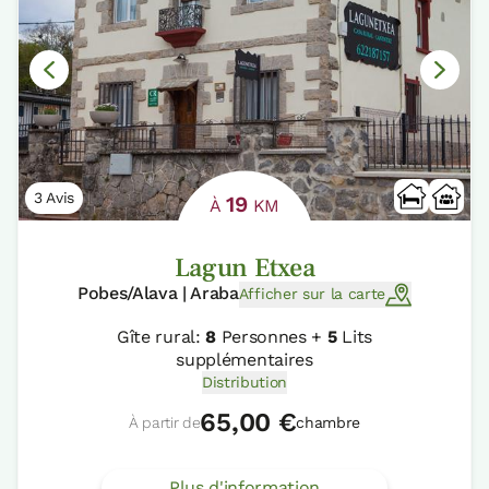
3 Avis
19
À
KM
Lagun Etxea
Pobes/Alava | Araba
Afficher sur la carte
Gîte rural:
8
Personnes +
5
Lits
supplémentaires
Distribution
65,00 €
À partir de
chambre
Plus d'information