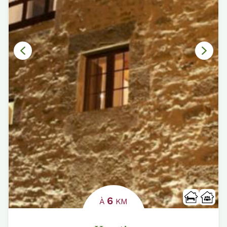
6
À
KM