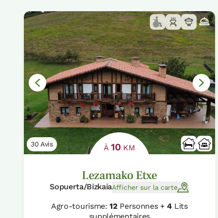
30 Avis
10
À
KM
Lezamako Etxe
Sopuerta/Bizkaia
Afficher sur la carte
Agro-tourisme:
12
Personnes +
4
Lits
supplémentaires