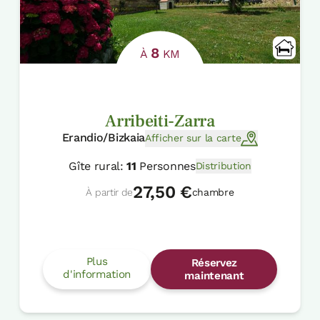
8
À
KM
Arribeiti-Zarra
Erandio/Bizkaia
Afficher sur la carte
Gîte rural:
11
Personnes
Distribution
27,50 €
À partir de
chambre
Plus
Réservez
d'information
maintenant