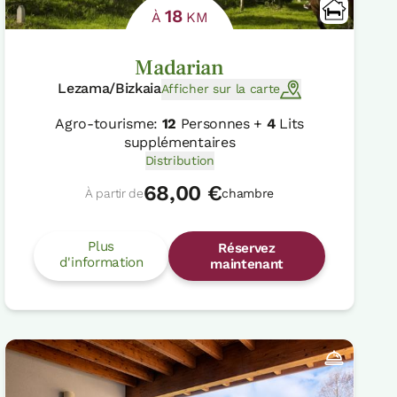
18
À
KM
Madarian
Lezama/Bizkaia
Afficher sur la carte
Agro-tourisme:
12
Personnes +
4
Lits
supplémentaires
Distribution
68,00 €
À partir de
chambre
Plus
Réservez
d'information
maintenant