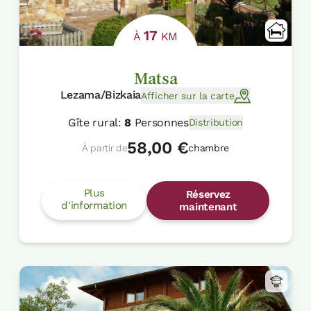
17
À
KM
Matsa
Lezama/Bizkaia
Afficher sur la carte
Gîte rural:
8
Personnes
Distribution
58,00 €
À partir de
chambre
Plus
Réservez
d'information
maintenant