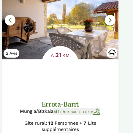
2 Avis
21
À
KM
Errota-Barri
Mungia/Bizkaia
Afficher sur la carte
Gîte rural:
12
Personnes +
7
Lits
supplémentaires