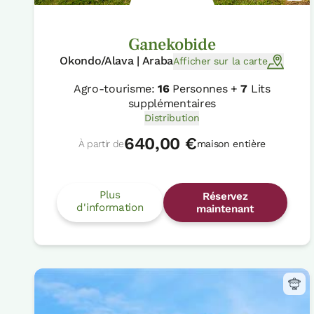
Ganekobide
Okondo/Alava | Araba
Afficher sur la carte
Agro-tourisme:
16
Personnes +
7
Lits
supplémentaires
Distribution
640,00 €
À partir de
maison entière
Plus
Réservez
d'information
maintenant