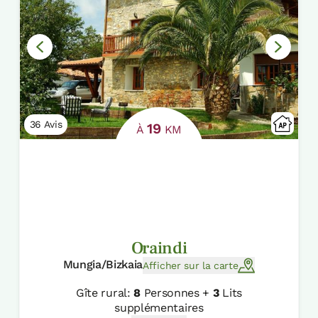
36 Avis
19
À
KM
Oraindi
Mungia/Bizkaia
Afficher sur la carte
Gîte rural:
8
Personnes +
3
Lits
supplémentaires