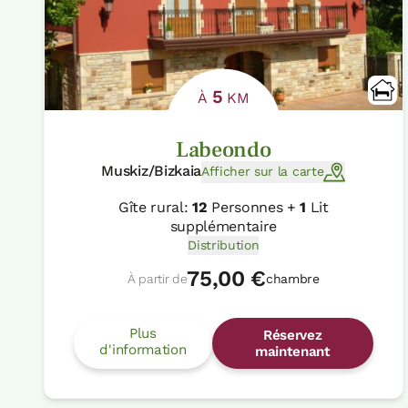
5
À
KM
Labeondo
Muskiz/Bizkaia
Afficher sur la carte
Gîte rural:
12
Personnes +
1
Lit
supplémentaire
Distribution
75,00 €
À partir de
chambre
Plus
Réservez
d'information
maintenant