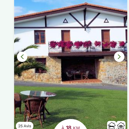
25 Avis
18
À
KM