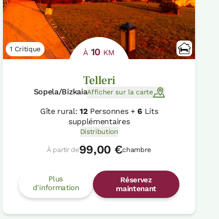
1 Critique
10
À
KM
Telleri
Sopela/Bizkaia
Afficher sur la carte
Gîte rural:
12
Personnes +
6
Lits
supplémentaires
Distribution
99,00 €
À partir de
chambre
Plus
Réservez
d'information
maintenant