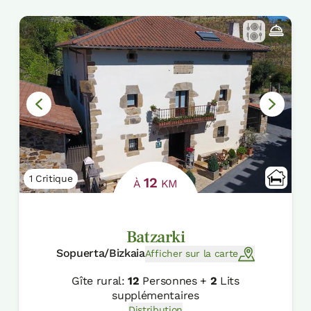
1 Critique
12
À
KM
Batzarki
Sopuerta/Bizkaia
Afficher sur la carte
Gîte rural:
12
Personnes +
2
Lits
supplémentaires
Distribution