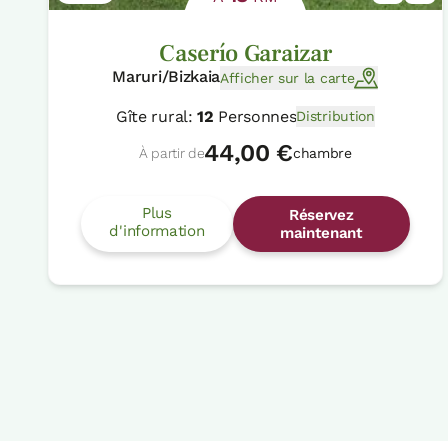
Caserío Garaizar
Maruri/Bizkaia
Afficher sur la carte
Gîte rural:
12
Personnes
Distribution
44,00 €
À partir de
chambre
Plus
Réservez
d'information
maintenant