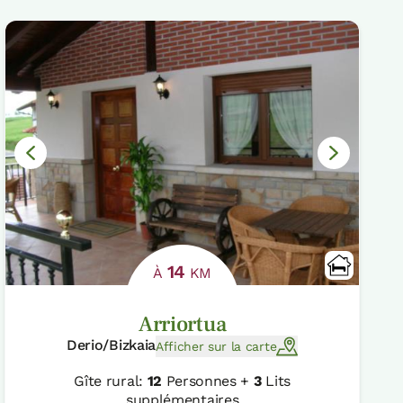
14
À
KM
Arriortua
Derio/Bizkaia
Afficher sur la carte
Gîte rural:
12
Personnes +
3
Lits
supplémentaires