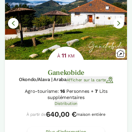
11
À
KM
Ganekobide
Okondo/Alava | Araba
Afficher sur la carte
Agro-tourisme:
16
Personnes +
7
Lits
supplémentaires
Distribution
640,00 €
À partir de
maison entière
Plus d'information