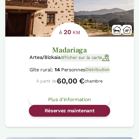
20
À
KM
Madariaga
Artea/Bizkaia
Afficher sur la carte
Gîte rural:
14
Personnes
Distribution
60,00 €
À partir de
chambre
Plus d'information
Réservez maintenant