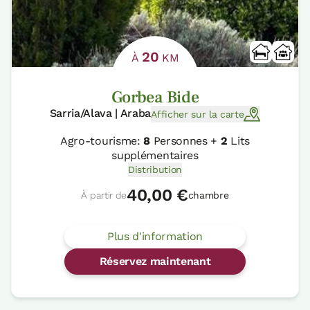
20
À
KM
Gorbea Bide
Sarria/Alava | Araba
Afficher sur la carte
Agro-tourisme:
8
Personnes +
2
Lits
supplémentaires
Distribution
40,00 €
À partir de
chambre
Plus d'information
Réservez maintenant