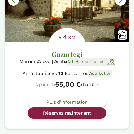
4
À
KM
Guzurtegi
Maroño/Alava | Araba
Afficher sur la carte
Agro-tourisme:
12
Personnes
Distribution
55,00 €
À partir de
chambre
Plus d'information
Réservez maintenant