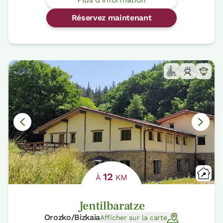
Réservez maintenant
12
À
KM
Jentilbaratze
Orozko/Bizkaia
Afficher sur la carte