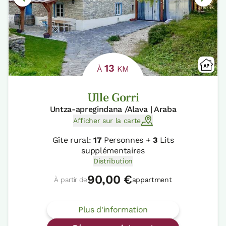
13
À
KM
Ulle Gorri
Untza-apregindana /Alava | Araba
Afficher sur la carte
Gîte rural:
17
Personnes +
3
Lits
supplémentaires
Distribution
90,00 €
À partir de
appartment
Plus d'information