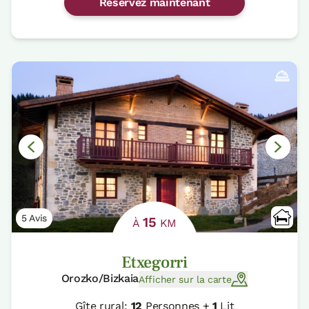
Réservez maintenant
5 Avis
15
À
KM
Etxegorri
Orozko/Bizkaia
Afficher sur la carte
Gîte rural:
12
Personnes +
1
Lit