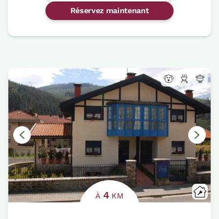
Réservez maintenant
4
À
KM