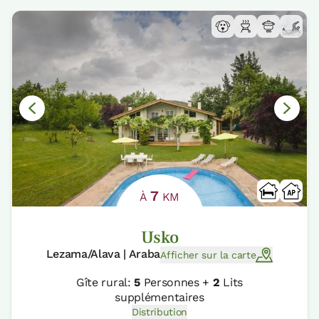
7
À
KM
Usko
Lezama/Alava | Araba
Afficher sur la carte
Gîte rural:
5
Personnes +
2
Lits
supplémentaires
Distribution