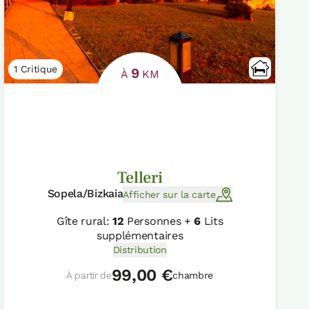
1 Critique
9
À
KM
Telleri
Sopela/Bizkaia
Afficher sur la carte
Gîte rural:
12
Personnes +
6
Lits
supplémentaires
Distribution
99,00 €
À partir de
chambre