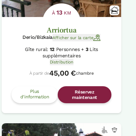
13
À
KM
Arriortua
Derio/Bizkaia
Afficher sur la carte
Gîte rural:
12
Personnes +
3
Lits
supplémentaires
Distribution
45,00 €
À partir de
chambre
Plus
Réservez
d'information
maintenant