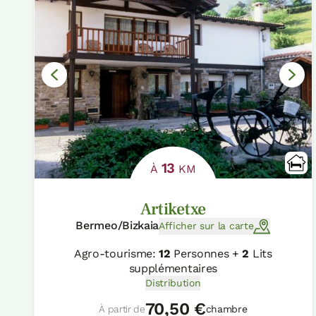
13
À
KM
Artiketxe
Bermeo/Bizkaia
Afficher sur la carte
Agro-tourisme:
12
Personnes +
2
Lits
supplémentaires
Distribution
70,50 €
À partir de
chambre