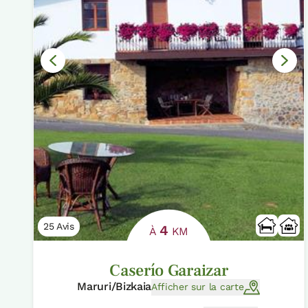
25 Avis
4
À
KM
Caserío Garaizar
Maruri/Bizkaia
Afficher sur la carte