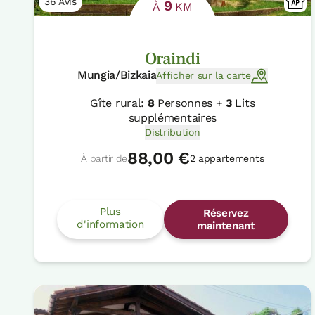
36 Avis
9
À
KM
Oraindi
Mungia/Bizkaia
Afficher sur la carte
Gîte rural:
8
Personnes +
3
Lits
supplémentaires
Distribution
88,00 €
À partir de
2 appartements
Plus
Réservez
d'information
maintenant