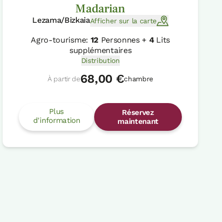
Madarian
Lezama/Bizkaia
Afficher sur la carte
Agro-tourisme:
12
Personnes +
4
Lits
supplémentaires
Distribution
68,00 €
À partir de
chambre
Plus
Réservez
d'information
maintenant