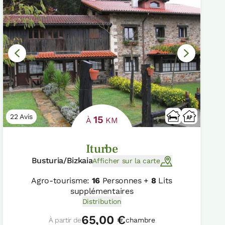
22 Avis
15
À
KM
Iturbe
Busturia/Bizkaia
Afficher sur la carte
Agro-tourisme:
16
Personnes +
8
Lits
supplémentaires
Distribution
65,00 €
À partir de
chambre