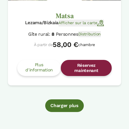
Matsa
Lezama/Bizkaia
Afficher sur la carte
Gîte rural:
8
Personnes
Distribution
58,00 €
À partir de
chambre
Plus
Réservez
d'information
maintenant
Charger plus