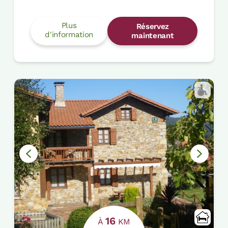
Plus
Réservez
d'information
maintenant
16
À
KM