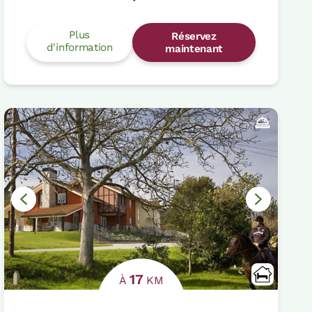
Plus
Réservez
d'information
maintenant
17
À
KM