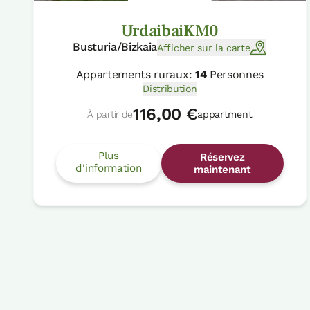
UrdaibaiKM0
Busturia/Bizkaia
Afficher sur la carte
Appartements ruraux:
14
Personnes
Distribution
116,00 €
À partir de
appartment
Plus
Réservez
d'information
maintenant