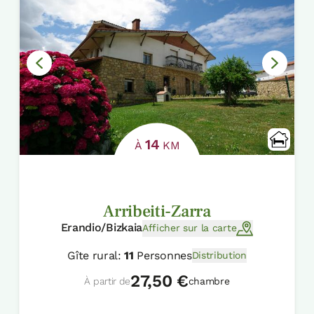
14
À
KM
Arribeiti-Zarra
Erandio/Bizkaia
Afficher sur la carte
Gîte rural:
11
Personnes
Distribution
27,50 €
À partir de
chambre