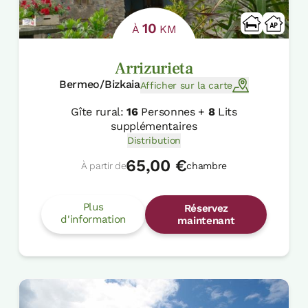
10
À
KM
Arrizurieta
Bermeo/Bizkaia
Afficher sur la carte
Gîte rural:
16
Personnes +
8
Lits
supplémentaires
Distribution
65,00 €
À partir de
chambre
Plus
Réservez
d'information
maintenant