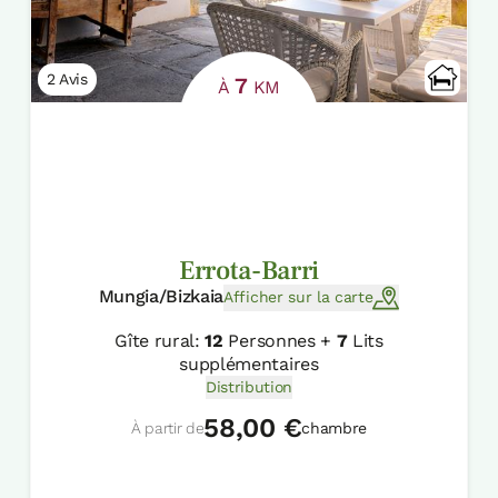
2 Avis
7
À
KM
Errota-Barri
Mungia/Bizkaia
Afficher sur la carte
Gîte rural:
12
Personnes +
7
Lits
supplémentaires
Distribution
58,00 €
À partir de
chambre