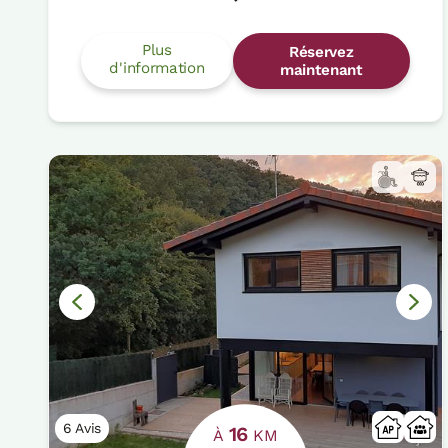
Plus
Réservez
d'information
maintenant
6 Avis
16
À
KM