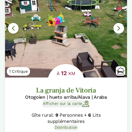
1 Critique
12
À
KM
La granja de Vitoria
Otogoien | hueto arriba/Alava | Araba
Afficher sur la carte
Gîte rural:
9
Personnes +
6
Lits
supplémentaires
Distribution