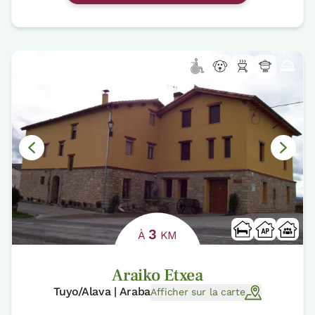
3
À
KM
Araiko Etxea
Tuyo/Alava | Araba
Afficher sur la carte