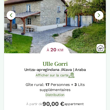
20
À
KM
Ulle Gorri
Untza-apregindana /Alava | Araba
Afficher sur la carte
Gîte rural:
17
Personnes +
3
Lits
supplémentaires
Distribution
90,00 €
À partir de
appartment