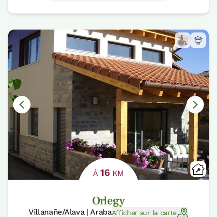
16
À
KM
Orlegy
Villanañe/Alava | Araba
Afficher sur la carte