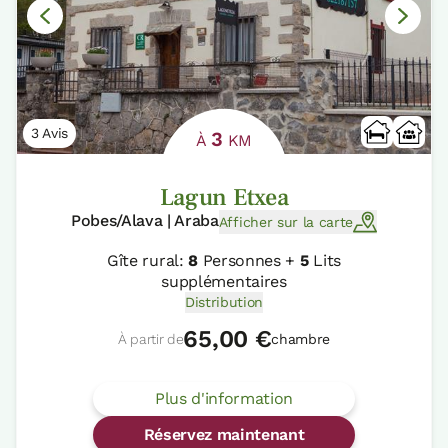
3 Avis
3
À
KM
Lagun Etxea
Pobes/Alava | Araba
Afficher sur la carte
Gîte rural:
8
Personnes +
5
Lits
supplémentaires
Distribution
65,00 €
À partir de
chambre
Plus d'information
Réservez maintenant