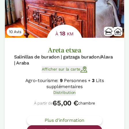
10 Avis
18
À
KM
Areta etxea
Salinillas de buradon | gatzaga buradon/Alava
| Araba
Afficher sur la carte
Agro-tourisme:
9
Personnes +
3
Lits
supplémentaires
Distribution
65,00 €
À partir de
chambre
Plus d'information