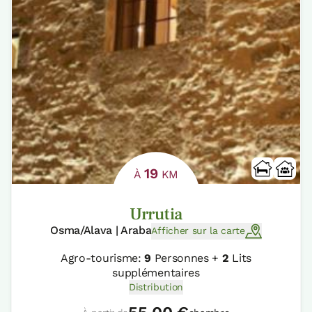
19
À
KM
Urrutia
Osma/Alava | Araba
Afficher sur la carte
Agro-tourisme:
9
Personnes +
2
Lits
supplémentaires
Distribution