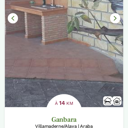
14
À
KM
Ganbara
Villamaderne/Alava | Araba