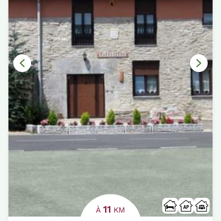
11
À
KM