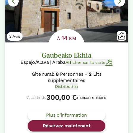
3 Avis
14
À
KM
Gaubeako Ekhia
Espejo/Alava | Araba
Afficher sur la carte
Gîte rural:
8
Personnes +
2
Lits
supplémentaires
Distribution
300,00 €
À partir de
maison entière
Plus d'information
Réservez maintenant