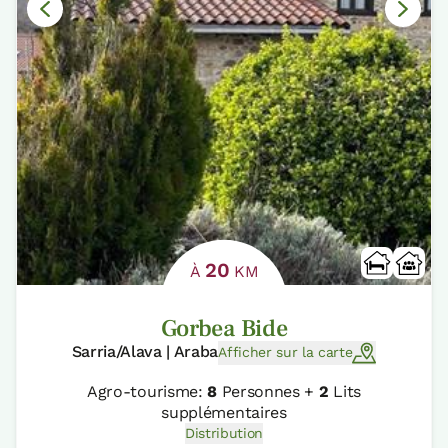
20
À
KM
Gorbea Bide
Sarria/Alava | Araba
Afficher sur la carte
Agro-tourisme:
8
Personnes +
2
Lits
supplémentaires
Distribution