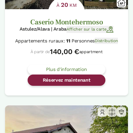
20
À
KM
Caserío Montehermoso
Astulez/Alava | Araba
Afficher sur la carte
Appartements ruraux:
11
Personnes
Distribution
140,00 €
À partir de
appartment
Plus d'information
Réservez maintenant