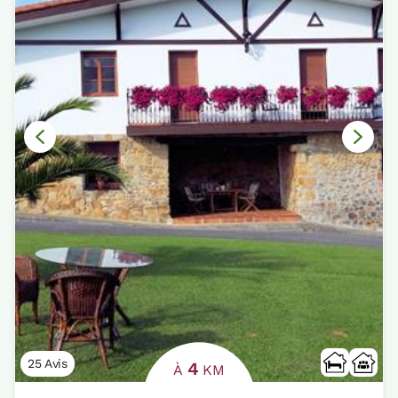
25 Avis
4
À
KM