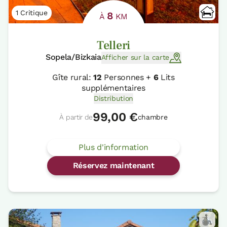
1 Critique
8
À
KM
Telleri
Sopela/Bizkaia
Afficher sur la carte
Gîte rural:
12
Personnes +
6
Lits
supplémentaires
Distribution
99,00 €
À partir de
chambre
Plus d'information
Réservez maintenant