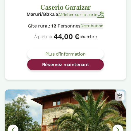
Caserío Garaizar
Maruri/Bizkaia
Afficher sur la carte
Gîte rural:
12
Personnes
Distribution
44,00 €
À partir de
chambre
Plus d'information
Réservez maintenant