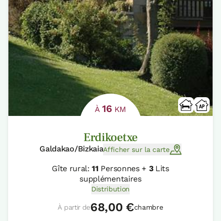
16
À
KM
Erdikoetxe
Galdakao/Bizkaia
Afficher sur la carte
Gîte rural:
11
Personnes +
3
Lits
supplémentaires
Distribution
68,00 €
À partir de
chambre