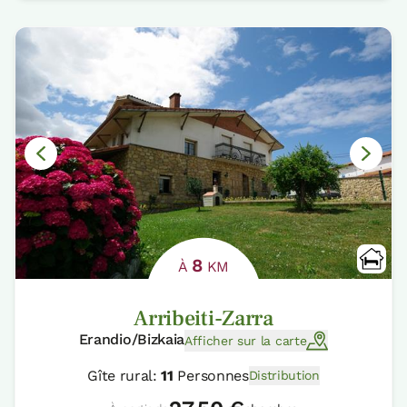
8
À
KM
Arribeiti-Zarra
Erandio/Bizkaia
Afficher sur la carte
Gîte rural:
11
Personnes
Distribution