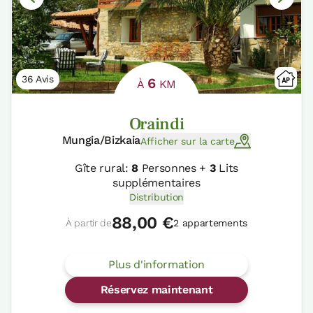
36 Avis
6
À
KM
Oraindi
Mungia/Bizkaia
Afficher sur la carte
Gîte rural:
8
Personnes +
3
Lits
supplémentaires
Distribution
88,00 €
À partir de
2 appartements
Plus d'information
Réservez maintenant