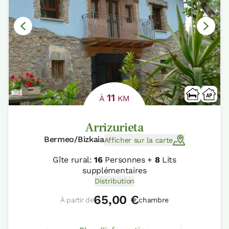
11
À
KM
Arrizurieta
Bermeo/Bizkaia
Afficher sur la carte
Gîte rural:
16
Personnes +
8
Lits
supplémentaires
Distribution
65,00 €
À partir de
chambre