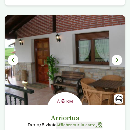
6
À
KM
Arriortua
Derio/Bizkaia
Afficher sur la carte