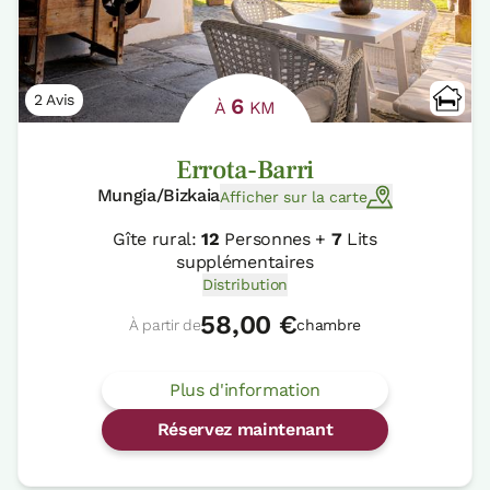
2 Avis
6
À
KM
Errota-Barri
Mungia/Bizkaia
Afficher sur la carte
Gîte rural:
12
Personnes +
7
Lits
supplémentaires
Distribution
58,00 €
À partir de
chambre
Plus d'information
Réservez maintenant