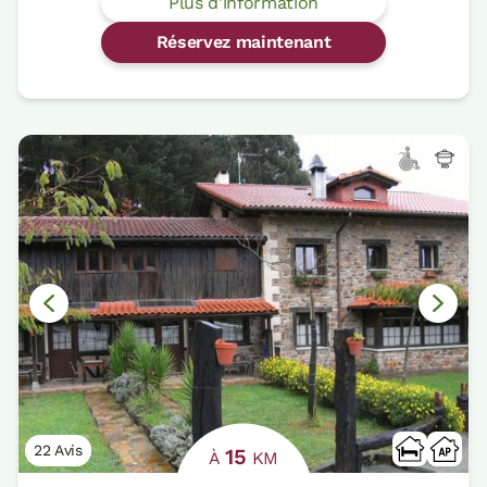
Plus d'information
Réservez maintenant
22 Avis
15
À
KM