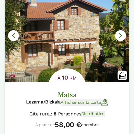
10
À
KM
Matsa
Lezama/Bizkaia
Afficher sur la carte
Gîte rural:
8
Personnes
Distribution
58,00 €
À partir de
chambre