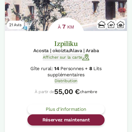
21 Avis
7
À
KM
Izpiliku
Acosta | okoizta/Alava | Araba
Afficher sur la carte
Gîte rural:
14
Personnes +
8
Lits
supplémentaires
Distribution
55,00 €
À partir de
chambre
Plus d'information
Réservez maintenant