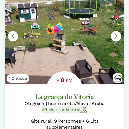
1 Critique
8
À
KM
La granja de Vitoria
Otogoien | hueto arriba/Alava | Araba
Afficher sur la carte
Gîte rural:
9
Personnes +
6
Lits
supplémentaires