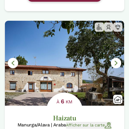
6
À
KM
Haizatu
Manurga/Alava | Araba
Afficher sur la carte