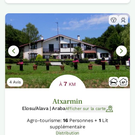
4 Avis
7
À
KM
Atxarmin
Elosu/Alava | Araba
Afficher sur la carte
Agro-tourisme:
16
Personnes +
1
Lit
supplémentaire
Distribution