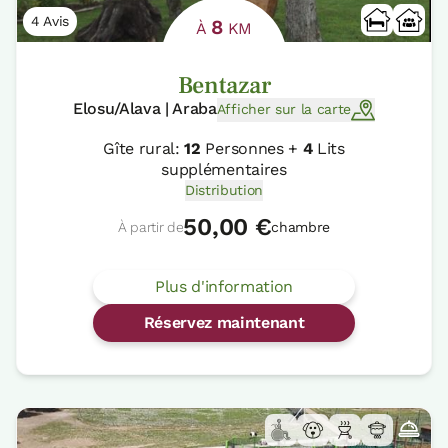
4 Avis
8
À
KM
Bentazar
Elosu/Alava | Araba
Afficher sur la carte
Gîte rural:
12
Personnes +
4
Lits
supplémentaires
Distribution
50,00 €
À partir de
chambre
Plus d'information
Réservez maintenant