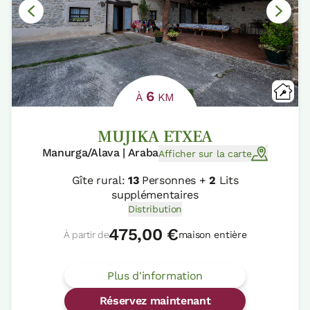
6
À
KM
MUJIKA ETXEA
Manurga/Alava | Araba
Afficher sur la carte
Gîte rural:
13
Personnes +
2
Lits
supplémentaires
Distribution
475,00 €
À partir de
maison entière
Plus d'information
Réservez maintenant