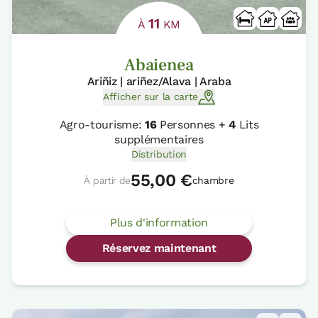
11
À
KM
Abaienea
Ariñiz | ariñez/Alava | Araba
Afficher sur la carte
Agro-tourisme:
16
Personnes +
4
Lits
supplémentaires
Distribution
55,00 €
À partir de
chambre
Plus d'information
Réservez maintenant