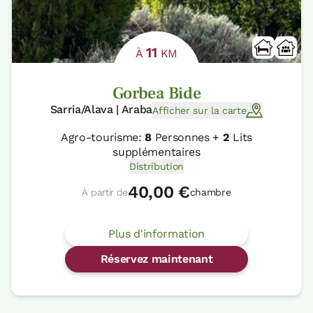
11
À
KM
Gorbea Bide
Sarria/Alava | Araba
Afficher sur la carte
Agro-tourisme:
8
Personnes +
2
Lits
supplémentaires
Distribution
40,00 €
À partir de
chambre
Plus d'information
Réservez maintenant