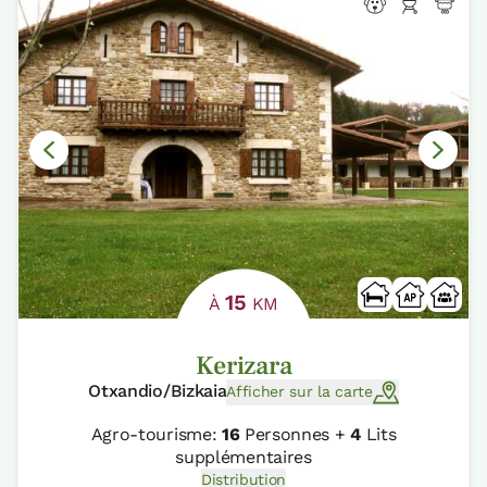
15
À
KM
Kerizara
Otxandio/Bizkaia
Afficher sur la carte
Agro-tourisme:
16
Personnes +
4
Lits
supplémentaires
Distribution