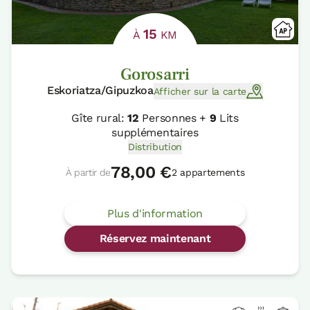
15
À
KM
Gorosarri
Eskoriatza/Gipuzkoa
Afficher sur la carte
Gîte rural:
12
Personnes +
9
Lits
supplémentaires
Distribution
78,00 €
À partir de
2 appartements
Plus d'information
Réservez maintenant