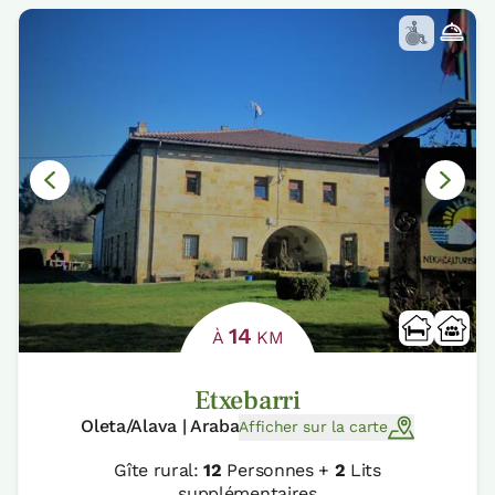
14
À
KM
Etxebarri
Oleta/Alava | Araba
Afficher sur la carte
Gîte rural:
12
Personnes +
2
Lits
supplémentaires