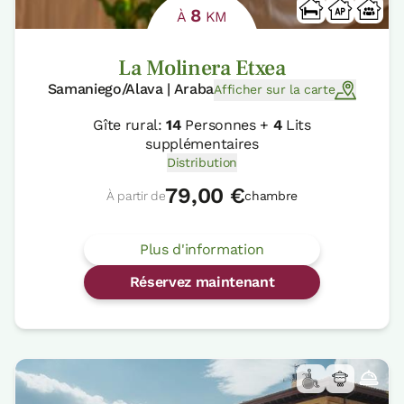
8
À
KM
La Molinera Etxea
Samaniego/Alava | Araba
Afficher sur la carte
Gîte rural:
14
Personnes +
4
Lits
supplémentaires
Distribution
79,00 €
À partir de
chambre
Plus d'information
Réservez maintenant