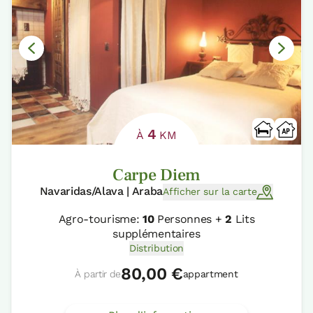
4
À
KM
Carpe Diem
Navaridas/Alava | Araba
Afficher sur la carte
Agro-tourisme:
10
Personnes +
2
Lits
supplémentaires
Distribution
80,00 €
À partir de
appartment