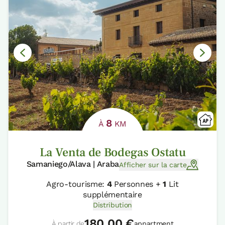
8
À
KM
La Venta de Bodegas Ostatu
Samaniego/Alava | Araba
Afficher sur la carte
Agro-tourisme:
4
Personnes +
1
Lit
supplémentaire
Distribution
180,00 €
À partir de
appartment