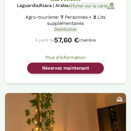
Laguardia/Alava | Araba
Afficher sur la carte
Agro-tourisme:
7
Personnes +
2
Lits
supplémentaires
Distribution
57,60 €
À partir de
chambre
Plus d'information
Réservez maintenant