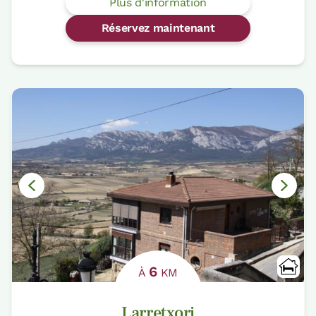
Plus d'information
Réservez maintenant
6
À
KM
Larretxori