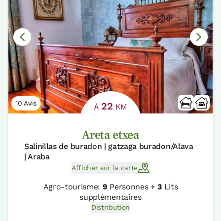
10 Avis
22
À
KM
Areta etxea
Salinillas de buradon | gatzaga buradon/Alava
| Araba
Afficher sur la carte
Agro-tourisme:
9
Personnes +
3
Lits
supplémentaires
Distribution