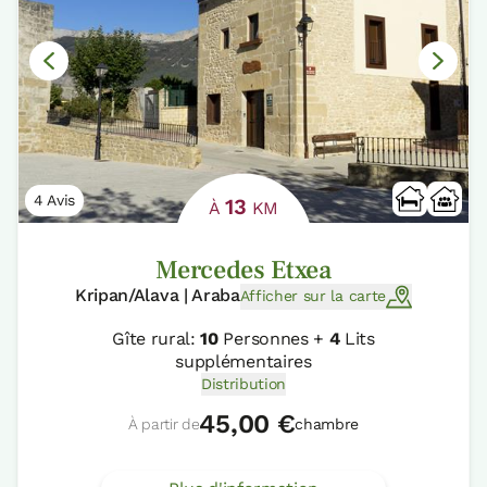
4 Avis
13
À
KM
Mercedes Etxea
Kripan/Alava | Araba
Afficher sur la carte
Gîte rural:
10
Personnes +
4
Lits
supplémentaires
Distribution
45,00 €
À partir de
chambre