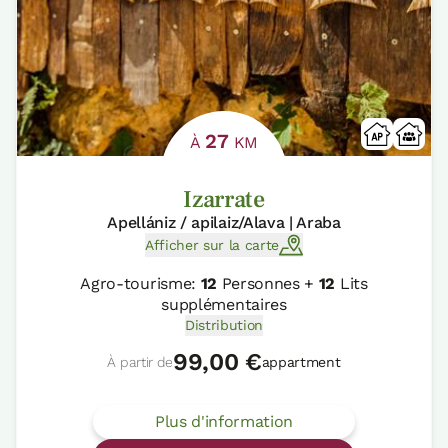
27
À
KM
Izarrate
Apellániz / apilaiz/Alava | Araba
Afficher sur la carte
Agro-tourisme:
12
Personnes +
12
Lits
supplémentaires
Distribution
99,00 €
À partir de
appartment
Plus d'information