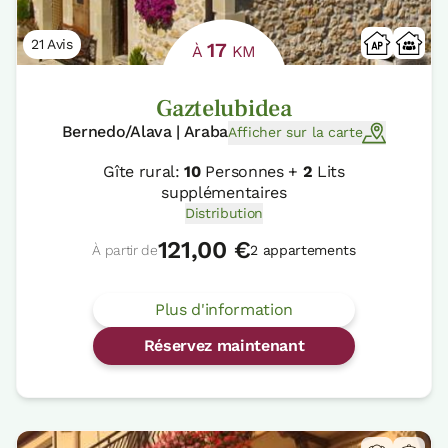
21 Avis
17
À
KM
Gaztelubidea
Bernedo/Alava | Araba
Afficher sur la carte
Gîte rural:
10
Personnes +
2
Lits
supplémentaires
Distribution
121,00 €
À partir de
2 appartements
Plus d'information
Réservez maintenant